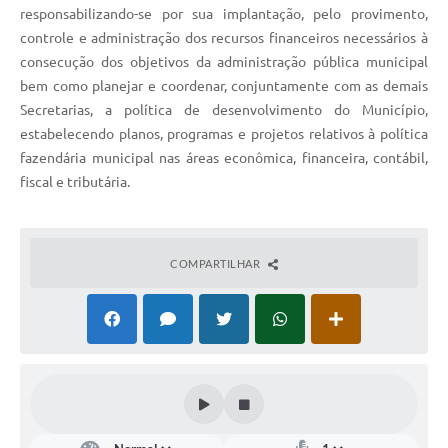
Carta de Serviços
responsabilizando-se por sua implantação, pelo provimento,
controle e administração dos recursos financeiros necessários à
Arquivos para Download
consecução dos objetivos da administração pública municipal
bem como planejar e coordenar, conjuntamente com as demais
Legislação
Secretarias, a política de desenvolvimento do Município,
Telefones Úteis
estabelecendo planos, programas e projetos relativos à política
fazendária municipal nas áreas econômica, financeira, contábil,
Transparência
fiscal e tributária.
SIC
COMPARTILHAR