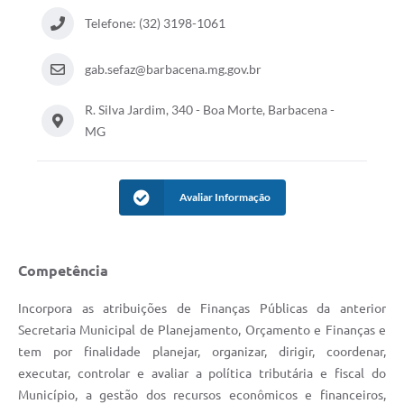
Telefone: (32) 3198-1061
Conta de água (SAS)
Cultura
gab.sefaz@barbacena.mg.gov.br
PNAB 2026 - Ciclo 2
R. Silva Jardim, 340 - Boa Morte, Barbacena -
Revistas
MG
Intranet
Avaliar Informação
Plano Diretor e Mobilidade Urbana
3º Jornada Empreendedora BQ
Competência
Festival Gastronômico
Emprega Barbacena
Incorpora as atribuições de Finanças Públicas da anterior
Secretaria Municipal de Planejamento, Orçamento e Finanças e
Plano Municipal de Saneamento Básico
tem por finalidade planejar, organizar, dirigir, coordenar,
executar, controlar e avaliar a política tributária e fiscal do
Regularização de bairros
Município, a gestão dos recursos econômicos e financeiros,