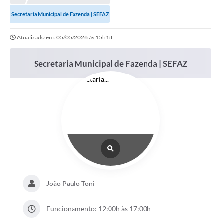
Meio Ambiente
Secretaria Municipal de Fazenda | SEFAZ
EDOB
Atualizado em: 05/05/2026 às 15h18
Ouvidoria
Transparência
Secretaria Municipal de Fazenda | SEFAZ
Serviços
Visite Barbacena
Divulgação de Vagas SEDUC
Servidor
PPP
PPA - PLANO PLURIANUAL 2026/2029
João Paulo Toni
PCA (Planos de Contratações Anuais)
Funcionamento: 12:00h às 17:00h
E-SUS