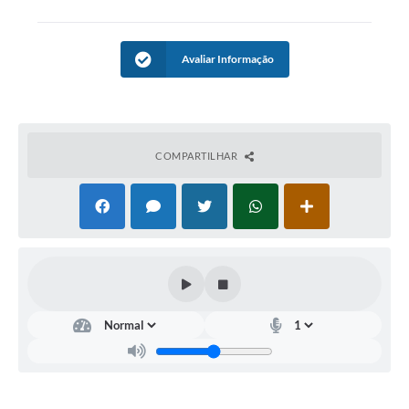
Conta de água (SAS)
Cultura
Avaliar Informação
PNAB 2026 - Ciclo 2
Revistas
COMPARTILHAR
Intranet
Plano Diretor e Mobilidade Urbana
3º Jornada Empreendedora BQ
Festival Gastronômico
Emprega Barbacena
Plano Municipal de Saneamento Básico
Regularização de bairros