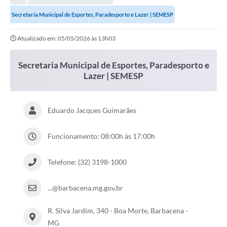
Meio Ambiente
Secretaria Municipal de Esportes, Paradesporto e Lazer | SEMESP
EDOB
Atualizado em: 05/05/2026 às 13h03
Ouvidoria
Transparência
Secretaria Municipal de Esportes, Paradesporto e
Lazer | SEMESP
Serviços
Visite Barbacena
Eduardo Jacques Guimarães
Divulgação de Vagas SEDUC
Funcionamento: 08:00h às 17:00h
Servidor
PPP
Telefone: (32) 3198-1000
PPA - PLANO PLURIANUAL 2026/2029
...@barbacena.mg.gov.br
PCA (Planos de Contratações Anuais)
R. Silva Jardim, 340 - Boa Morte, Barbacena -
E-SUS
MG