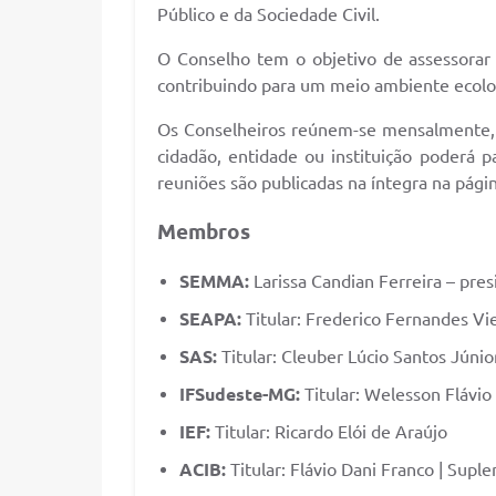
Público e da Sociedade Civil.
O Conselho tem o objetivo de assessorar
contribuindo para um meio ambiente ecolog
Os Conselheiros reúnem-se mensalmente, c
cidadão, entidade ou instituição poderá p
reuniões são publicadas na íntegra na pági
Membros
SEMMA:
Larissa Candian Ferreira – pre
SEAPA:
Titular: Frederico Fernandes Vi
SAS:
Titular: Cleuber Lúcio Santos Júnio
IFSudeste-MG:
Titular: Welesson Flávio d
IEF:
Titular: Ricardo Elói de Araújo
ACIB:
Titular: Flávio Dani Franco | Supl