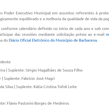
 o Poder Executivo Municipal em assuntos referentes à prote
icamente equilibrado e a melhoria da qualidade de vida da po
onforme calendário definido no início de cada ano e sob conv
articipar das reuniões mediante solicitação prévia ao e-mail
m
na do
Diário Oficial Eletrônico do Município de Barbacena
.
sidente
eira | Suplente: Sérgio Magalhães de Souza Filho
r | Suplente: Fabrício José Magri
a Silva | Suplente: Kátia Cristina Tofoli Leite
ente: Flávio Pastorini Borges de Medeiros