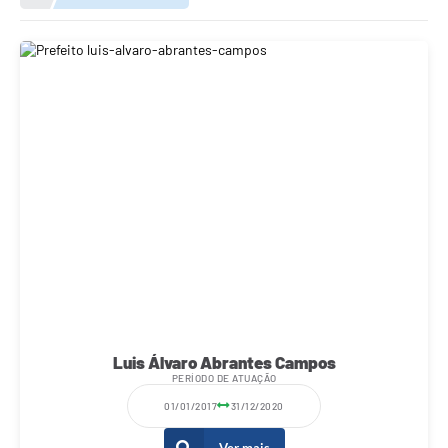
Meio Ambiente
EDOB
Ouvidoria
Transparência
Serviços
Visite Barbacena
Divulgação de Vagas SEDUC
Servidor
PPP
PPA - PLANO PLURIANUAL 2026/2029
Luis Álvaro Abrantes Campos
PERÍODO DE ATUAÇÃO
PCA (Planos de Contratações Anuais)
01/01/2017
31/12/2020
E-SUS
Ver mais