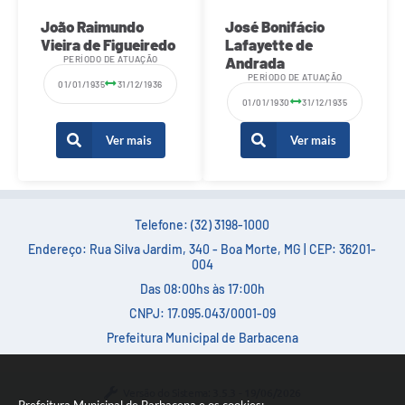
João Raimundo
José Bonifácio
Vieira de Figueiredo
Lafayette de
PERÍODO DE ATUAÇÃO
Andrada
PERÍODO DE ATUAÇÃO
01/01/1935
31/12/1936
01/01/1930
31/12/1935
Ver mais
Ver mais
Telefone: (32) 3198-1000
Endereço: Rua Silva Jardim, 340 - Boa Morte, MG | CEP: 36201-
004
Das 08:00hs às 17:00h
CNPJ: 17.095.043/0001-09
Prefeitura Municipal de Barbacena
Versão do Sistema:
3.5.3 - 19/06/2026