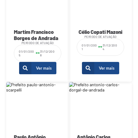
Carta de Serviços
Arquivos para Download
Legislação
Martim Francisco
Célio Copati Mazoni
Borges de Andrada
PERÍODO DE ATUAÇÃO
Telefones Úteis
PERÍODO DE ATUAÇÃO
01/01/200
31/12/200
1
4
Transparência
01/01/200
31/12/200
5
8
SIC
Ver mais
Ver mais
Paulo Antônio
Antônio Carlos