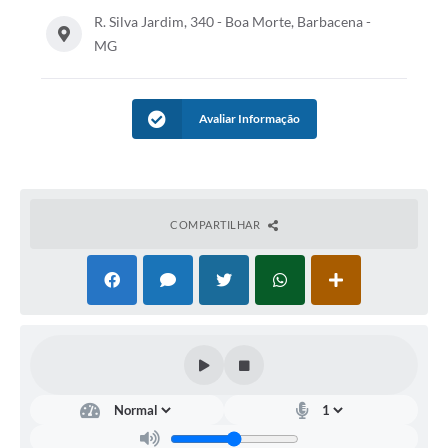
R. Silva Jardim, 340 - Boa Morte, Barbacena -
Conta de água (SAS)
MG
Cultura
PNAB 2026 - Ciclo 2
Avaliar Informação
Revistas
Intranet
Plano Diretor e Mobilidade Urbana
COMPARTILHAR
3º Jornada Empreendedora BQ
Festival Gastronômico
Emprega Barbacena
Plano Municipal de Saneamento Básico
Regularização de bairros