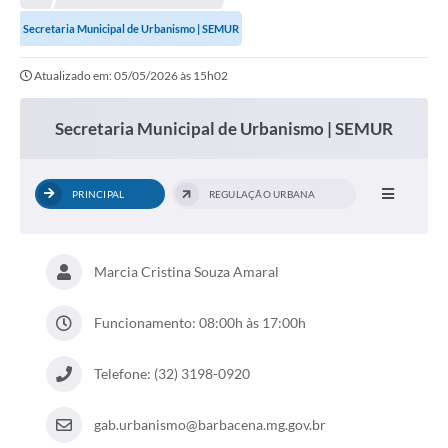
Meio Ambiente
Secretaria Municipal de Urbanismo | SEMUR
EDOB
Atualizado em: 05/05/2026 às 15h02
Ouvidoria
Transparência
Secretaria Municipal de Urbanismo | SEMUR
Serviços
PRINCIPAL
REGULAÇÃO URBANA
Visite Barbacena
Divulgação de Vagas SEDUC
Marcia Cristina Souza Amaral
Servidor
PPP
Funcionamento: 08:00h às 17:00h
PPA - PLANO PLURIANUAL 2026/2029
Telefone: (32) 3198-0920
PCA (Planos de Contratações Anuais)
gab.urbanismo@barbacena.mg.gov.br
E-SUS