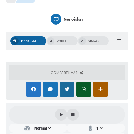
Meio Ambiente
EDOB
Servidor
Ouvidoria
Transparência
PRINCIPAL
PORTAL
SIMPAS
Serviços
Visite Barbacena
Divulgação de Vagas SEDUC
COMPARTILHAR
Servidor
PPP
PPA - PLANO PLURIANUAL 2026/2029
PCA (Planos de Contratações Anuais)
E-SUS