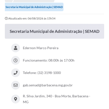
Meio Ambiente
Secretaria Municipal de Administração | SEMAD
EDOB
Atualizado em: 06/08/2026 às 15h54
Ouvidoria
Transparência
Secretaria Municipal de Administração | SEMAD
Serviços
Edernon Marco Pereira
Visite Barbacena
Divulgação de Vagas SEDUC
Funcionamento: 08:00h às 17:00h
Servidor
Telefone: (32) 3198-1000
PPP
gab.semad@barbacena.mg.gov.br
PPA - PLANO PLURIANUAL 2026/2029
R. Silva Jardim, 340 - Boa Morte, Barbacena -
PCA (Planos de Contratações Anuais)
MG
E-SUS