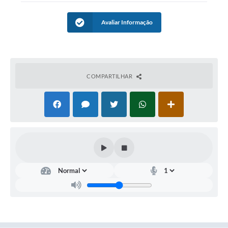
Conta de água (SAS)
Avaliar Informação
Cultura
PNAB 2026 - Ciclo 2
Revistas
COMPARTILHAR
Intranet
Plano Diretor e Mobilidade Urbana
3º Jornada Empreendedora BQ
Festival Gastronômico
Emprega Barbacena
Plano Municipal de Saneamento Básico
Regularização de bairros