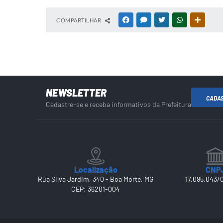
COMPARTILHAR
FACEBOOK
MESSENGER
TWITTER
WHATSAPP
OUTRAS
NEWSLETTER
CADA
Cadastre-se e receba informativos da Prefeitura
Localização
CNP
Rua Silva Jardim, 340 - Boa Morte, MG
17.095.043/
CEP: 36201-004