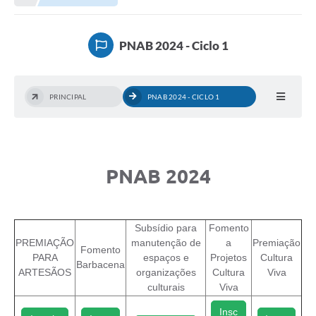
Meio Ambiente
EDOB
PNAB 2024 - Ciclo 1
Ouvidoria
Transparência
PRINCIPAL
PNAB 2024 - CICLO 1
Serviços
Visite Barbacena
Divulgação de Vagas SEDUC
PNAB 2024
Servidor
PPP
Subsídio para
Fomento
PREMIAÇÃO
manutenção de
a
Premiação
Fomento
PPA - PLANO PLURIANUAL 2026/2029
PARA
espaços e
Projetos
Cultura
Barbacena
ARTESÃOS
organizações
Cultura
Viva
PCA (Planos de Contratações Anuais)
culturais
Viva
E-SUS
Insc