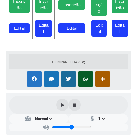
Inscriç
Inscr
Inscr
Inscrição
riçã
ão
ição
ição
Conta de água (SAS)
o
Cultura
Edita
Edit
Edita
Edital
Edital
l
al
l
PNAB 2026 - Ciclo 2
Revistas
Intranet
COMPARTILHAR
Plano Diretor e Mobilidade Urbana
3º Jornada Empreendedora BQ
Festival Gastronômico
Emprega Barbacena
Plano Municipal de Saneamento Básico
Regularização de bairros