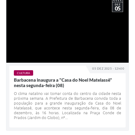
DEZ
05
05 DEZ 2025 - 12h00
CULTURA
Barbacena inaugura a "Casa do Noel Matelassê"
nesta segunda-feira (08)
O clima natalino vai tomar conta do centro da cidade nesta
próxima semana. A Prefeitura de Barbacena convida toda a
população para a grande inauguração da Casa do Noel
Matelassê, que acontece nesta segunda-feira, dia 08 de
dezembro, às 16 horas. Localizada na Praça Conde de
Prados (Jardim do Globo), nº...