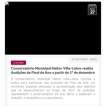
NOV
27
27 NOV 2025 - 18h31
CULTURA
Conservatório Municipal Heitor Villa-Lobos realiza
Audições de Final de Ano a partir de 1º de dezembro
O Conservatório Municipal Heitor Villa-Lobos convida a
todos para participar das Audições de Final de Ano, um
momento especial dedicado à apresentação dos talentos
que se desenvolveram ao longo de 2024. As audições
representam o encerramento do ano letivo e celebram o
trabalho, o empenho e o crescimento...