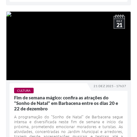
DEZ
21
21 DEZ 2025 - 17h37
CULTURA
Fim de semana mágico: confira as atrações do
"Sonho de Natal" em Barbacena entre os dias 20 e
22 de dezembro
A programação do "Sonho de Natal" de Barbacena segue
intensa e diversificada neste fim de semana e início da
próxima, prometendo emocionar moradores e turistas. As
atividades, concentradas no Jardim Municipal e arredores,
trazem desde apresentações musicais e teatrais até a