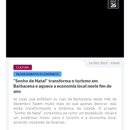
DEZ
26
26 DEZ 2025 - 13h00
CULTURA
PLANEJAMENTO ECONÔMICO
"Sonho de Natal" transforma o turismo em
Barbacena e aquece a economia local neste fim de
ano
As luzes que enfeitam as ruas de Barbacena neste mês de
dezembro fazem muito mais do que apenas decorar: elas
estão transformando a dinâmica da cidade. O projeto
"Sonho de Natal" consolidou-se como um espetáculo visual e
um poderoso motor para o turismo e a economia local,
atraindo visitantes de diversas...