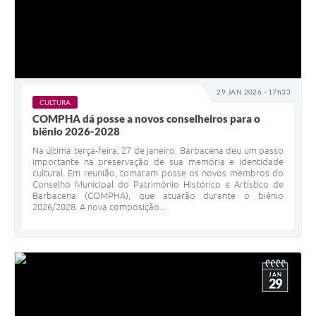
29 JAN 2026 - 17h33
CULTURA
COMPHA dá posse a novos conselheiros para o
biênio 2026-2028
Na última terça-feira, 27 de janeiro, Barbacena deu um passo
importante na preservação de sua memória e identidade
cultural. Em reunião, tomaram posse os novos membros do
Conselho Municipal do Patrimônio Histórico e Artístico de
Barbacena (COMPHA), que atuarão durante o biênio
2026/2028. A nova composição...
JAN
29