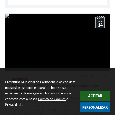
NOV
14
14 NOV 2025 - 17h15
CULTURA
Prefeitura Municipal de Barbacena e os cookies:
Defesa Civil e CBMMG participam de simulado de
nosso site usa cookies para melhorar a sua
evacuação na empresa Kimera
experiência de navegação. Ao continuar você
ACEITAR
A Defesa Civil, em conjunto com o Corpo de Bombeiros
concorda com a nossa
Política de Cookies
e
Militar de Minas Gerais (CBMMG), esteve na última quarta-
Privacidade
.
feira na empresa Kimera para realizar um simulado de
PERSONALIZAR
evacuação e apresentar aos colaboradores o Plano de
Contingência da instituição. A ação teve como objetivo