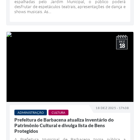
espalhadas pelo Jardim Municipal, o público poderá
desfrutar de espetáculos teatrais, apresentações de dança e
shows musicais. As...
DEZ
18
18 DEZ 2025 - 17h38
ADMINISTRAÇÃO
CULTURA
Prefeitura de Barbacena atualiza inventário do
Patrimônio Cultural e divulga lista de Bens
Protegidos
A Prefeitura Municipal de Barbacena torna pública a