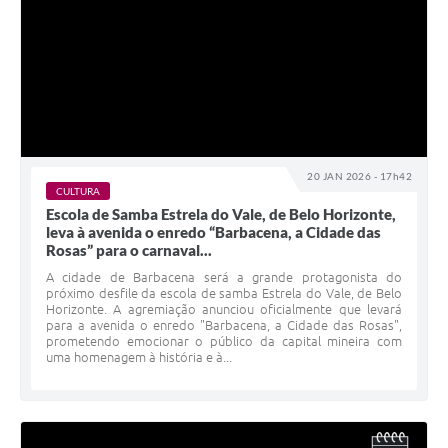
20 JAN 2026 - 17h42
CULTURA
Escola de Samba Estrela do Vale, de Belo Horizonte,
leva à avenida o enredo “Barbacena, a Cidade das
Rosas” para o carnaval...
A cidade de Barbacena será a grande protagonista do
próximo desfile da escola de samba Estrela do Vale, de Belo
Horizonte. A agremiação anunciou oficialmente que levará
para a avenida o enredo "Barbacena, a Cidade das Rosas",
prometendo emocionar o público da capital mineira com
uma homenagem à história e à...