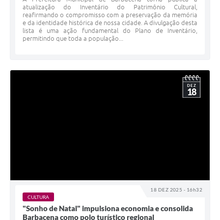
atualização do Inventário do Patrimônio Cultural,
reafirmando o compromisso com a preservação da memória
e da identidade histórica de nossa cidade. A divulgação desta
lista é uma ação fundamental do Plano de Inventário,
permitindo que toda a população...
DEZ
18
18 DEZ 2025 - 16h32
CULTURA
"Sonho de Natal" impulsiona economia e consolida
Barbacena como polo turístico regional