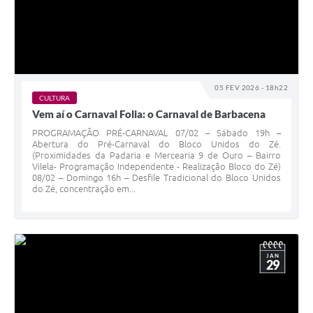
05 FEV 2026 - 18h22
CULTURA
Vem aí o Carnaval Folia: o Carnaval de Barbacena
PROGRAMAÇÃO PRÉ-CARNAVAL 07/02 – Sábado 19h –
Abertura do Pré-Carnaval do Bloco Unidos do Zé.
(Proximidades da Padaria e Mercearia 9 de Ouro – Bairro
Vilela- Programação Independente - Realização Bloco do Zé)
08/02 – Domingo 16h – Desfile Tradicional do Bloco Unidos
do Zé, concentração em...
JAN
29