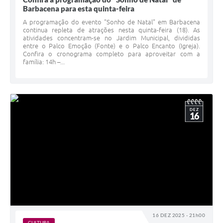
Barbacena para esta quinta-feira
A programação do evento "Sonho de Natal" em Barbacena
continua repleta de atrações nesta quinta-feira (18). As
atividades concentram-se no Jardim Municipal, divididas
entre o Palco Emoção (Fonte) e o Palco Encanto (Igreja).
Confira o cronograma completo para aproveitar com a
família: 14h –...
DEZ
16
16 DEZ 2025 - 21h00
CULTURA