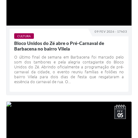
09 FEV 2026 - 17h03
CULTURA
Bloco Unidos do Zé abre o Pré-Carnaval de
Barbacena no bairro Vilela
O último final de semana em Barbacena foi marcado pelo
som dos tambores e pela alegria contagiante do Bloco
Unidos do Zé. Abrindo oficialmente a programação de pré-
carnaval da cidade, o evento reuniu famílias e foliões no
bairro Vilela para dois dias de festa que resgataram a
essência do carnaval de rua. O...
FEV
05