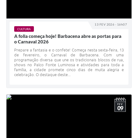
13 FEV 2026 - 16h07
CULTURA
A folia começa hoje! Barbacena abre as portas para
o Carnaval 2026
Prepare a fantasia e o confete! Começa nesta sexta-feira, 13
de fevereiro, o Carnaval de Barbacena. Com uma
programação diversa que une os tradicionais blocos de rua,
shows no Palco Fonte Luminosa e atividades para toda a
família, a cidade promete cinco dias de muita alegria e
celebração. O destaque deste...
FEV
09