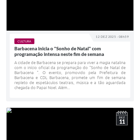
12 DEZ 2025 - 08h59
CULTURA
Barbacena inicia o "Sonho de Natal" com
programação intensa neste fim de semana
A cidade de Barbacena se prepara para viver a magia natalina
com o início oficial da programação do "Sonho de Natal de
Barbacena ". O evento, promovido pela Prefeitura de
Barbacena e CDL Barbacena, promete um fim de semana
repleto de espetáculos teatrais, música e a tão aguardada
chegada do Papai Noel. Além...
DEZ
11