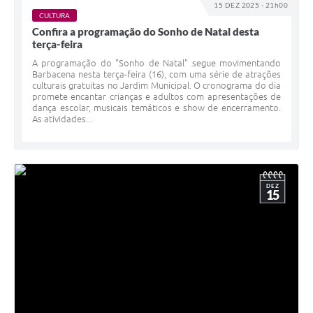
15 DEZ 2025 - 21h00
CULTURA
Confira a programação do Sonho de Natal desta
terça-feira
A programação do "Sonho de Natal" segue movimentando
Barbacena nesta terça-feira (16), com uma série de atrações
culturais gratuitas no Jardim Municipal. O cronograma do dia
promete encantar crianças e adultos com apresentações de
dança escolar, musicais temáticos e show de encerramento.
As atividades...
DEZ
15