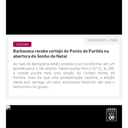
11 DEZ 2025 - 17h02
CULTURA
Barbacena recebe cortejo do Ponto de Partida na
abertura do Sonho de Natal
As ruas de Barbacena estão prestes a se transformar em um
grande palco a céu aberto. Nesta quinta-feira (12/12), às 20h,
a cidade acolhe mais uma edição do Cortejo Ponto de
Partida. Mais do que uma apresentação natalina, a edição
deste ano carrega um peso emocional histórico: ela sela o
reencontro do grupo...
DEZ
09