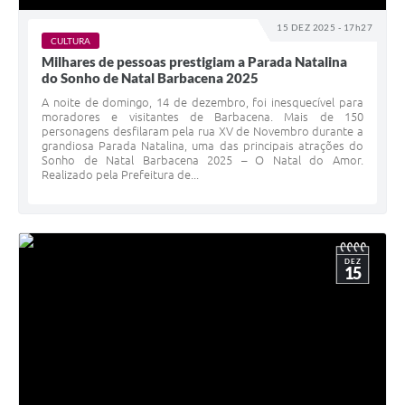
15 DEZ 2025 - 17h27
CULTURA
Milhares de pessoas prestigiam a Parada Natalina
do Sonho de Natal Barbacena 2025
A noite de domingo, 14 de dezembro, foi inesquecível para
moradores e visitantes de Barbacena. Mais de 150
personagens desfilaram pela rua XV de Novembro durante a
grandiosa Parada Natalina, uma das principais atrações do
Sonho de Natal Barbacena 2025 – O Natal do Amor.
Realizado pela Prefeitura de...
DEZ
15