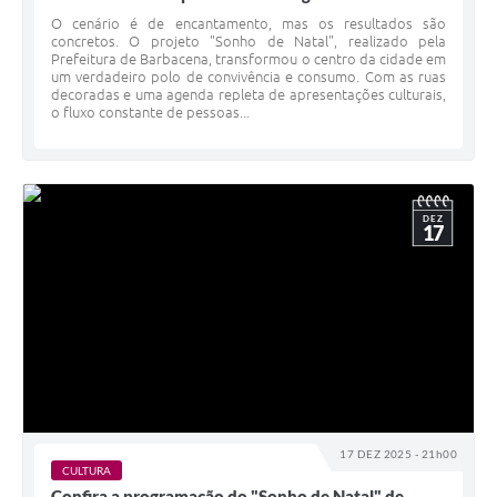
O cenário é de encantamento, mas os resultados são
concretos. O projeto "Sonho de Natal", realizado pela
Prefeitura de Barbacena, transformou o centro da cidade em
um verdadeiro polo de convivência e consumo. Com as ruas
decoradas e uma agenda repleta de apresentações culturais,
o fluxo constante de pessoas...
DEZ
17
17 DEZ 2025 - 21h00
CULTURA
Confira a programação do "Sonho de Natal" de