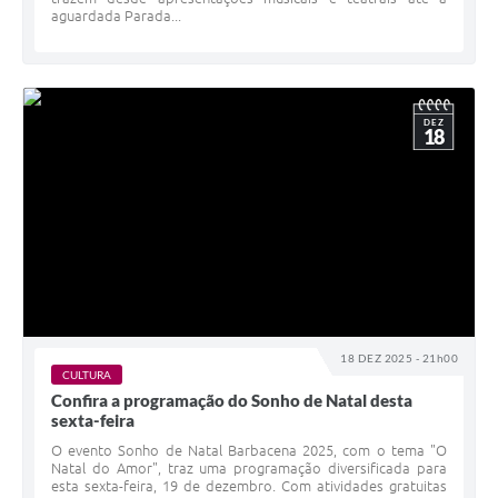
aguardada Parada...
DEZ
18
18 DEZ 2025 - 21h00
CULTURA
Confira a programação do Sonho de Natal desta
sexta-feira
O evento Sonho de Natal Barbacena 2025, com o tema "O
Natal do Amor", traz uma programação diversificada para
esta sexta-feira, 19 de dezembro. Com atividades gratuitas