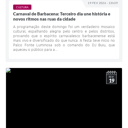
Carta de Serviços
19 FEV 2026 - 13h39
CULTURA
Arquivos para Download
Carnaval de Barbacena: Terceiro dia une história e
novos ritmos nas ruas da cidade
Legislação
A programação deste domingo foi um verdadeiro mosaico
cultural, espalhando alegria pelo centro e pelos distritos,
Telefones Úteis
provando que o espírito carnavalesco barbacenense está
mais vivo e diversificado do que nunca. A festa teve início no
Palco Fonte Luminosa sob o comando do DJ Buiu, que
Transparência
aqueceu o público para a...
SIC
FEV
19