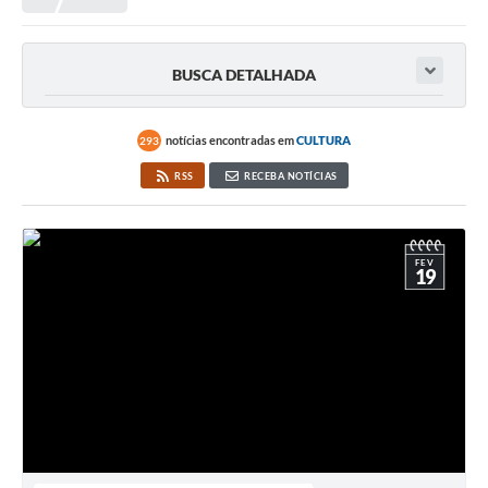
Meio Ambiente
EDOB
BUSCA DETALHADA
Ouvidoria
Transparência
notícias encontradas em
CULTURA
293
Serviços
RSS
RECEBA NOTÍCIAS
Visite Barbacena
Divulgação de Vagas SEDUC
FEV
19
Servidor
PPP
PPA - PLANO PLURIANUAL 2026/2029
PCA (Planos de Contratações Anuais)
E-SUS