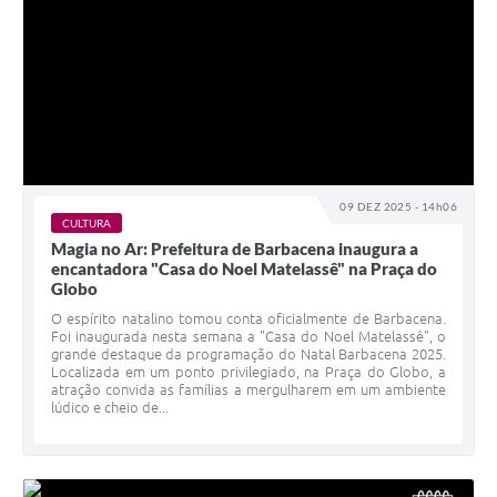
09 DEZ 2025 - 14h06
CULTURA
Magia no Ar: Prefeitura de Barbacena inaugura a
encantadora "Casa do Noel Matelassê" na Praça do
Globo
O espírito natalino tomou conta oficialmente de Barbacena.
Foi inaugurada nesta semana a "Casa do Noel Matelassê", o
grande destaque da programação do Natal Barbacena 2025.
Localizada em um ponto privilegiado, na Praça do Globo, a
atração convida as famílias a mergulharem em um ambiente
lúdico e cheio de...