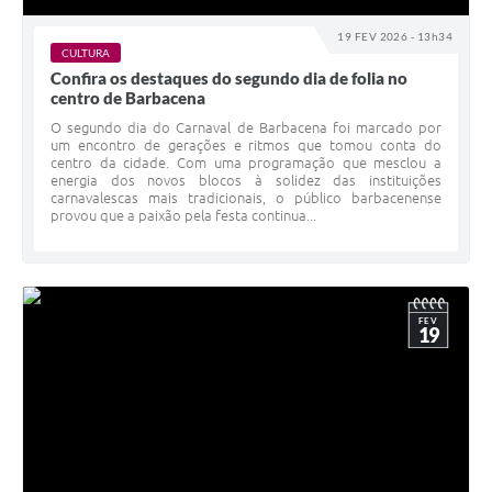
19 FEV 2026 - 13h34
CULTURA
Confira os destaques do segundo dia de folia no
centro de Barbacena
O segundo dia do Carnaval de Barbacena foi marcado por
um encontro de gerações e ritmos que tomou conta do
centro da cidade. Com uma programação que mesclou a
energia dos novos blocos à solidez das instituições
carnavalescas mais tradicionais, o público barbacenense
provou que a paixão pela festa continua...
FEV
19