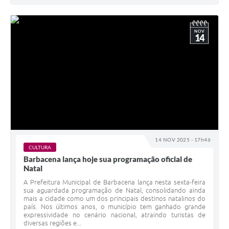
NOV
14
14 NOV 2025 - 17h46
CULTURA
Barbacena lança hoje sua programação oficial de
Natal
A Prefeitura Municipal de Barbacena lança nesta sexta-feira
sua aguardada programação de Natal, consolidando ainda
mais a cidade como um dos principais destinos natalinos do
país. Nos últimos anos, o município tem ganhado grande
expressividade no cenário nacional, atraindo turistas de
diversas regiões e...