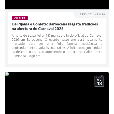
19 FEV 2026 - 13h18
CULTURA
De Pijama e Confete: Barbacena resgata tradições
na abertura do Carnaval 2026
A noite de sexta-feira (13) marcou o início oficial do Carnaval
2026 em Barbacena. O evento neste ano será novamente
marcado para ser uma folia familiar, nostálgica e
profundamente ligada às suas raízes. A folia começou ainda à
tarde com o DJ Buiu aquecendo o público no Palco Fonte
Luminosa. Logo em...
FEV
13