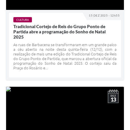
15 DEZ 2025 - 12h55
CULTURA
Tradicional Cortejo de Reis do Grupo Ponto de
Partida abre a programação do Sonho de Natal
2025
As ruas de Barbacena se transformaram em um grande palco
a céu aberto na noite desta quinta-feira (12/12), com a
realização de mais uma edição do Tradicional Cortejo de Reis
do Grupo Ponto de Partida, que marcou a abertura oficial da
programação do Sonho de Natal 2025. O cortejo saiu da
Praça do Rosário e...
DEZ
13