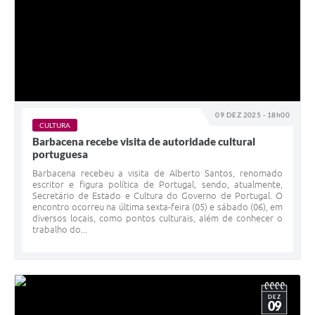
09 DEZ 2025 - 18h00
CULTURA
Barbacena recebe visita de autoridade cultural
portuguesa
Barbacena recebeu a visita de Alberto Santos, renomado
escritor e figura política de Portugal, sendo, atualmente,
Secretário de Estado e Cultura do Governo de Portugal. O
encontro ocorreu na última sexta-feira (05) e sábado (06), em
diversos locais, como pontos culturais, além de conhecer o
trabalho do...
DEZ
09