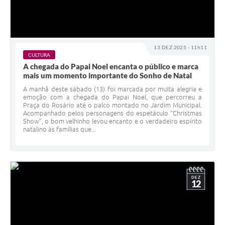
13 DEZ 2025 - 11h11
CULTURA
A chegada do Papai Noel encanta o público e marca
mais um momento importante do Sonho de Natal
A manhã deste sábado (13) foi marcada por muita alegria e
emoção com a chegada do Papai Noel, que percorreu a
Praça do Rosário até o palco montado no Jardim Municipal.
Acompanhado pelos personagens do espetáculo “Christmas
Show”, o bom velhinho levou encanto e o verdadeiro espírito
natalino às famílias que...
DEZ
12