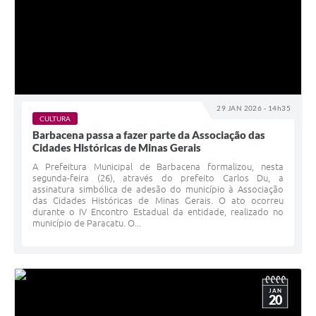
29 JAN 2026 - 14h35
CULTURA
Barbacena passa a fazer parte da Associação das
Cidades Históricas de Minas Gerais
A Prefeitura Municipal de Barbacena formalizou, nesta
segunda-feira (26), através do prefeito Carlos Du, a
assinatura simbólica de adesão do município à Associação
das Cidades Históricas de Minas Gerais. O ato ocorreu
durante o IV Encontro Estadual da entidade, realizado no
município de Paracatu. O...
JAN
20