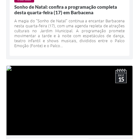
Sonho de Natal: confira a programação completa
desta quarta-feira (17) em Barbacena
A magia do "Sonho de Natal" continua a encantar Barbacena
nesta quarta-feira (17), com uma agenda repleta de atrações
culturais no Jardim Municipal. A programação promete
movimentar a tarde e à noite com espetáculos de dança,
teatro infantil e shows musicais, divididos entre o Palco
Emoção (Fonte) e o Palco...
DEZ
15