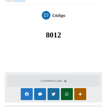
Meio Ambiente
EDOB
Código
Ouvidoria
Transparência
Serviços
Visite Barbacena
Divulgação de Vagas SEDUC
Servidor
PPP
COMPARTILHAR
PPA - PLANO PLURIANUAL 2026/2029
PCA (Planos de Contratações Anuais)
E-SUS