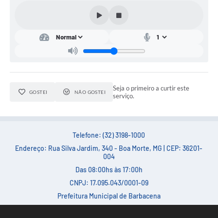
Conta de água (SAS)
Cultura
PNAB 2026 - Ciclo 2
Revistas
Seja o primeiro a curtir este
Intranet
GOSTEI
NÃO GOSTEI
serviço.
Plano Diretor e Mobilidade Urbana
3º Jornada Empreendedora BQ
Telefone: (32) 3198-1000
Festival Gastronômico
Endereço: Rua Silva Jardim, 340 - Boa Morte, MG | CEP: 36201-
004
Emprega Barbacena
Das 08:00hs às 17:00h
CNPJ: 17.095.043/0001-09
Plano Municipal de Saneamento Básico
Prefeitura Municipal de Barbacena
Regularização de bairros