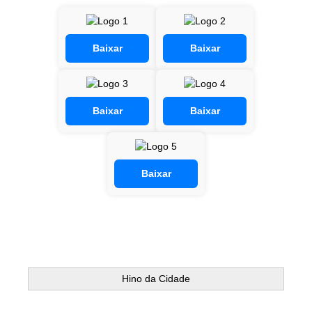
Conta de água (SAS)
Cultura
Baixar
Baixar
PNAB 2026 - Ciclo 2
Revistas
Baixar
Baixar
Intranet
Plano Diretor e Mobilidade Urbana
Baixar
3º Jornada Empreendedora BQ
Festival Gastronômico
Emprega Barbacena
Plano Municipal de Saneamento Básico
Hino da Cidade
Regularização de bairros