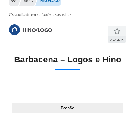
Segov
Meio Ambiente
HINO/LOGO
EDOB
Atualizado em: 05/05/2026 às 10h24
Ouvidoria
HINO/LOGO
Transparência
AVALIAR
Serviços
Barbacena – Logos e Hino
Visite Barbacena
Divulgação de Vagas SEDUC
Servidor
PPP
PPA - PLANO PLURIANUAL 2026/2029
Brasão
PCA (Planos de Contratações Anuais)
E-SUS