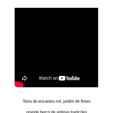
Carta de Serviços
Arquivos para Download
Legislação
Telefones Úteis
Transparência
SIC
Terra de encantos mil, jardim de flores
grande berço de antigas tradições