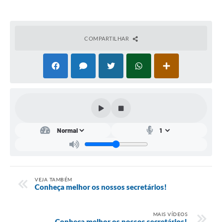
Conta de água (SAS)
Cultura
COMPARTILHAR
PNAB 2026 - Ciclo 2
Revistas
Intranet
Plano Diretor e Mobilidade Urbana
3º Jornada Empreendedora BQ
Festival Gastronômico
Emprega Barbacena
VEJA TAMBÉM
Conheça melhor os nossos secretários!
Plano Municipal de Saneamento Básico
Regularização de bairros
MAIS VÍDEOS
Conheça melhor os nossos secretários!