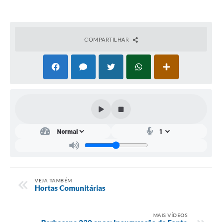
Conta de água (SAS)
Cultura
COMPARTILHAR
PNAB 2026 - Ciclo 2
Revistas
Intranet
Plano Diretor e Mobilidade Urbana
3º Jornada Empreendedora BQ
Festival Gastronômico
Emprega Barbacena
VEJA TAMBÉM
Hortas Comunitárias
Plano Municipal de Saneamento Básico
Regularização de bairros
MAIS VÍDEOS