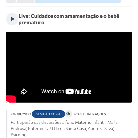
Meio Ambiente
EDOB
Live: Cuidados com amamentação e o bebê
prematuro
Ouvidoria
Transparência
Serviços
Visite Barbacena
Divulgação de Vagas SEDUC
Servidor
PPP
PPA - PLANO PLURIANUAL 2026/2029
20/08/2021
SEM CATEGORIA
694 VISUALIZAÇÕES
PCA (Planos de Contratações Anuais)
Participarão das discussões a fono Materno Infantil, Maila
Pedrosa; Enfermeira UTIn da Santa Casa, Andreza Silva;
E-SUS
Psicóloga ...