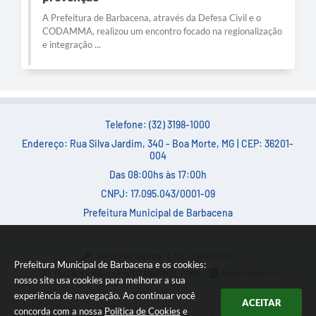
A Prefeitura de Barbacena, através da Defesa Civil e o
CODAMMA, realizou um encontro focado na regionalização
e integração ...
Telefone: (32) 3198-1000
Endereço: Rua Silva Jardim, 340 - Boa Morte, MG | CEP: 36201-
004
Das 08:00hs às 17:00h
CNPJ: 17.095.043/0001-09
Prefeitura Municipal de Barbacena
Versão do Sistema:
3.5.3 - 19/06/2026
Prefeitura Municipal de Barbacena e os cookies:
Portal atualizado em:
07/08/2026 17:06
Dados Abertos
nosso site usa cookies para melhorar a sua
experiência de navegação. Ao continuar você
ACEITAR
concorda com a nossa
Política de Cookies
e