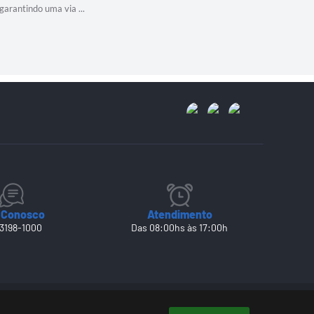
garantindo uma via ...
trabalhando
 Conosco
Atendimento
 3198-1000
Das 08:00hs às 17:00h