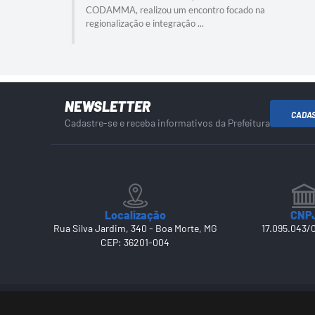
CODAMMA, realizou um encontro focado na
regionalização e integração ...
NEWSLETTER
CADA
Cadastre-se e receba informativos da Prefeitura
Localização
CNP
Rua Silva Jardim, 340 - Boa Morte, MG
17.095.043/
CEP: 36201-004