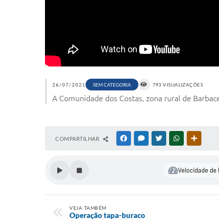
26/07/2021
SEM CATEGORIA
793 VISUALIZAÇÕES
A Comunidade dos Costas, zona rural de Barbace
COMPARTILHAR
FACEBOOK
MESSENGER
TWITTER
WHATSAPP
OUTRAS
Velocidade de 
VEJA TAMBÉM
Operação tapa-buraco