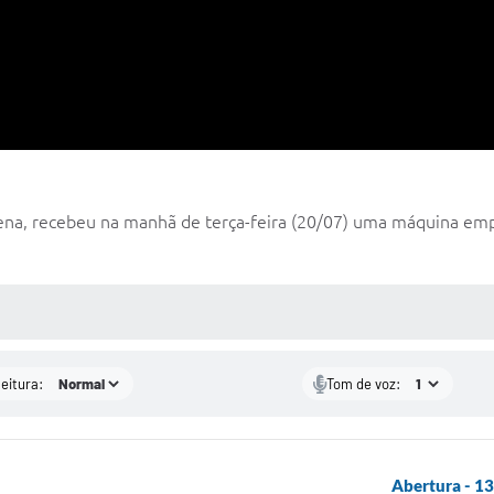
na, recebeu na manhã de terça-feira (20/07) uma máquina empa
 MÍDIAS
leitura:
Tom de voz:
Abertura - 13