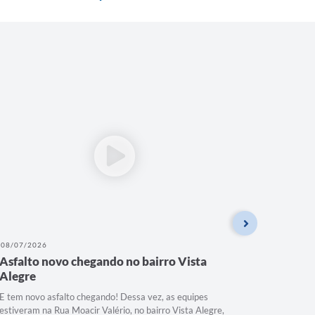
08/07/2026
07/07/202
Asfalto novo chegando no bairro Vista
MAIS V
Alegre
VIDA!
E tem novo asfalto chegando! Dessa vez, as equipes
MAIS VIS
estiveram na Rua Moacir Valério, no bairro Vista Alegre,
Secretaria