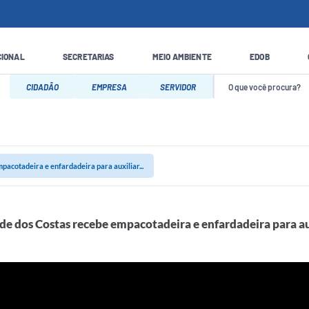
CIONAL
SECRETARIAS
MEIO AMBIENTE
EDOB
CIDADÃO
EMPRESA
SERVIDOR
acotadeira e enfardadeira para auxiliar...
 dos Costas recebe empacotadeira e enfardadeira para au