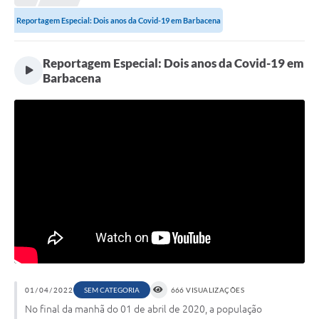
Meio Ambiente
Reportagem Especial: Dois anos da Covid-19 em Barbacena
EDOB
Ouvidoria
Reportagem Especial: Dois anos da Covid-19 em
Barbacena
Transparência
Serviços
Visite Barbacena
Divulgação de Vagas SEDUC
Servidor
PPP
PPA - PLANO PLURIANUAL 2026/2029
PCA (Planos de Contratações Anuais)
01/04/2022
SEM CATEGORIA
666 VISUALIZAÇÕES
No final da manhã do 01 de abril de 2020, a população
E-SUS