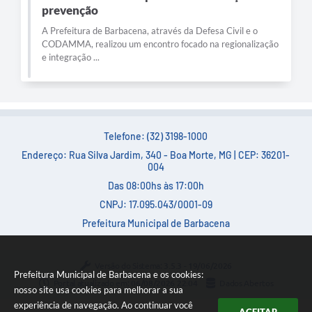
prevenção
A Prefeitura de Barbacena, através da Defesa Civil e o
CODAMMA, realizou um encontro focado na regionalização
e integração ...
Telefone: (32) 3198-1000
Endereço: Rua Silva Jardim, 340 - Boa Morte, MG | CEP: 36201-
004
Das 08:00hs às 17:00h
CNPJ: 17.095.043/0001-09
Prefeitura Municipal de Barbacena
Versão do Sistema:
3.5.3 - 19/06/2026
Prefeitura Municipal de Barbacena e os cookies:
Portal atualizado em:
06/08/2026 22:04
Dados Abertos
nosso site usa cookies para melhorar a sua
experiência de navegação. Ao continuar você