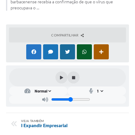
barbacenense recebia a confirmação de que o vírus que
preocupava o ...
Conta de água (SAS)
Cultura
PNAB 2026 - Ciclo 2
COMPARTILHAR
Revistas
Intranet
Plano Diretor e Mobilidade Urbana
3º Jornada Empreendedora BQ
Festival Gastronômico
Emprega Barbacena
Plano Municipal de Saneamento Básico
VEJA TAMBÉM
I Expandir Empresarial
Regularização de bairros