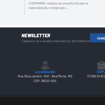
CODAMMA, realizou um encontro focado na
regionalização e integração ...
NEWSLETTER
CADA
Cadastre-se e receba informativos da Prefeitura
Localização
CNP
Rua Silva Jardim, 340 - Boa Morte, MG
17.095.043/
CEP: 36201-004