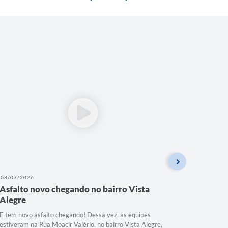
08/07/2026
07/07/202
Asfalto novo chegando no bairro Vista
MAIS V
Alegre
VIDA!
E tem novo asfalto chegando! Dessa vez, as equipes
MAIS VIS
estiveram na Rua Moacir Valério, no bairro Vista Alegre,
Secretaria