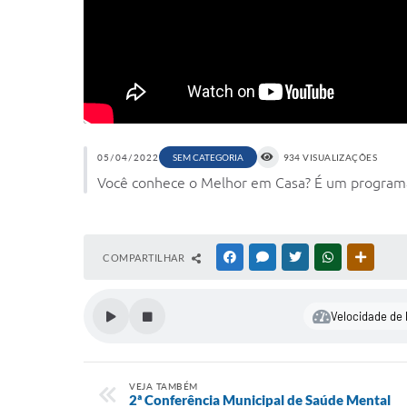
05/04/2022
SEM CATEGORIA
934 VISUALIZAÇÕES
Você conhece o Melhor em Casa? É um programa 
COMPARTILHAR
FACEBOOK
MESSENGER
TWITTER
WHATSAPP
OUTRAS
Velocidade de 
VEJA TAMBÉM
2ª Conferência Municipal de Saúde Mental