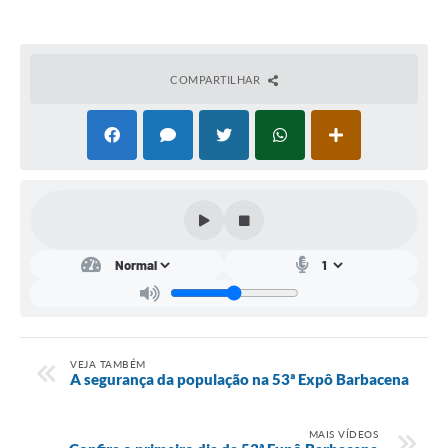
Conta de água (SAS)
Cultura
COMPARTILHAR
PNAB 2026 - Ciclo 2
Revistas
Intranet
Plano Diretor e Mobilidade Urbana
3º Jornada Empreendedora BQ
Festival Gastronômico
Emprega Barbacena
VEJA TAMBÉM
A segurança da população na 53ª Expô Barbacena
Plano Municipal de Saneamento Básico
Regularização de bairros
MAIS VÍDEOS