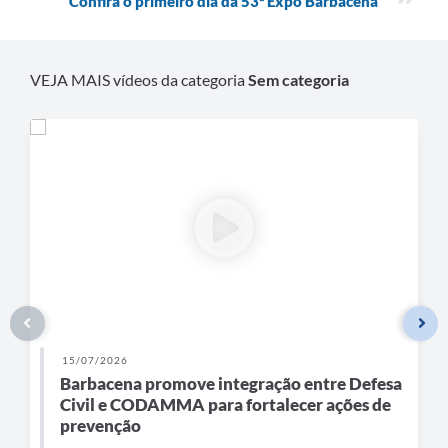
Confira o primeiro dia da 53ª Expô Barbacena
Carta de Serviços
Arquivos para Download
VEJA MAIS vídeos da categoria
Sem categoria
Legislação
Telefones Úteis
Transparência
SIC
15/07/2026
Barbacena promove integração entre Defesa
Civil e CODAMMA para fortalecer ações de
prevenção