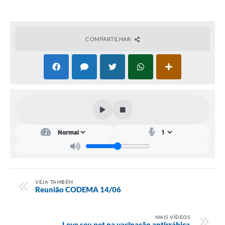
Conta de água (SAS)
Cultura
COMPARTILHAR
PNAB 2026 - Ciclo 2
Revistas
Intranet
Plano Diretor e Mobilidade Urbana
3º Jornada Empreendedora BQ
Festival Gastronômico
Emprega Barbacena
VEJA TAMBÉM
Reunião CODEMA 14/06
Plano Municipal de Saneamento Básico
Regularização de bairros
MAIS VÍDEOS
Leve seu pet na vacinação antirrábica