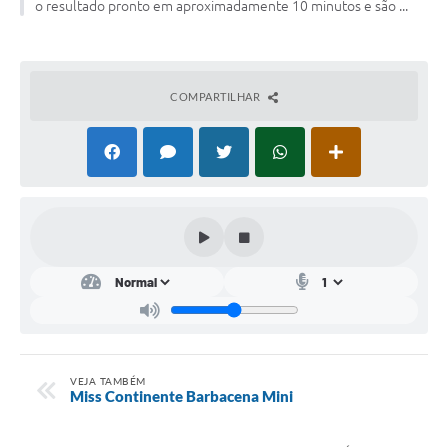
o resultado pronto em aproximadamente 10 minutos e são ...
Conta de água (SAS)
Cultura
COMPARTILHAR
PNAB 2026 - Ciclo 2
Revistas
Intranet
Plano Diretor e Mobilidade Urbana
3º Jornada Empreendedora BQ
Festival Gastronômico
Emprega Barbacena
Plano Municipal de Saneamento Básico
VEJA TAMBÉM
Miss Continente Barbacena Mini
Regularização de bairros