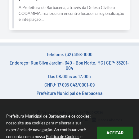
A Prefeitura de Barbacena, através da Defesa Civil e o
CODAMMA, realizou um encontro focado na regionalização
e integração ...
Telefone: (32) 3198-1000
Endereço: Rua Silva Jardim, 340 - Boa Morte, MG | CEP: 36201-
004
Das 08:00hs às 17:00h
CNPJ: 17.095.043/0001-09
Prefeitura Municipal de Barbacena
Versão do Sistema:
3.5.3 - 19/06/2026
Prefeitura Municipal de Barbacena e os cookies:
Portal atualizado em:
07/08/2026 18:06
Dados Abertos
nosso site usa cookies para melhorar a sua
experiência de navegação. Ao continuar você
ACEITAR
concorda com a nossa
Política de Cookies
e