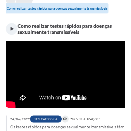
Meio Ambiente
Como realizar testes rápidos para doenças sexualmente transmissíveis
EDOB
Ouvidoria
Como realizar testes rápidos para doenças
sexualmente transmissíveis
Transparência
Serviços
Visite Barbacena
Divulgação de Vagas SEDUC
Servidor
PPP
PPA - PLANO PLURIANUAL 2026/2029
PCA (Planos de Contratações Anuais)
24/06/2022
SEM CATEGORIA
782 VISUALIZAÇÕES
Os testes rápidos para doenças sexualmente transmissíveis têm
E-SUS