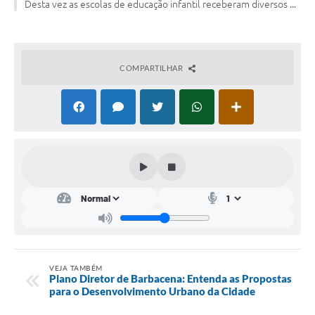
Desta vez as escolas de educação infantil receberam diversos ...
Conta de água (SAS)
Cultura
COMPARTILHAR
PNAB 2026 - Ciclo 2
Revistas
Intranet
Plano Diretor e Mobilidade Urbana
3º Jornada Empreendedora BQ
Festival Gastronômico
Emprega Barbacena
Plano Municipal de Saneamento Básico
VEJA TAMBÉM
Plano Diretor de Barbacena: Entenda as Propostas
para o Desenvolvimento Urbano da Cidade
Regularização de bairros