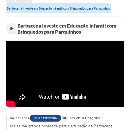
Meio Ambiente
Barbacena Investe em Educação Infantil com Brinquedos para Parquinhos
EDOB
Ouvidoria
Barbacena Investe em Educação Infantil com
Brinquedos para Parquinhos
Transparência
Serviços
Visite Barbacena
Divulgação de Vagas SEDUC
Servidor
PPP
PPA - PLANO PLURIANUAL 2026/2029
PCA (Planos de Contratações Anuais)
04/12/2024
SEM CATEGORIA
569 VISUALIZAÇÕES
Mais uma grande novidade para a educação de Barbacena.
E-SUS