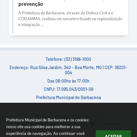
prevenção
A Prefeitura de Barbacena, através da Defesa Civil e o
CODAMMA, realizou um encontro focado na regionalização
e integração ...
Telefone: (32) 3198-1000
Endereço: Rua Silva Jardim, 340 - Boa Morte, MG | CEP: 36201-
004
Das 08:00hs às 17:00h
CNPJ: 17.095.043/0001-09
Prefeitura Municipal de Barbacena
Versão do Sistema:
3.5.3 - 19/06/2026
Prefeitura Municipal de Barbacena e os cookies:
Portal atualizado em:
05/08/2026 22:34
Dados Abertos
nosso site usa cookies para melhorar a sua
experiência de navegação. Ao continuar você
ACEITAR