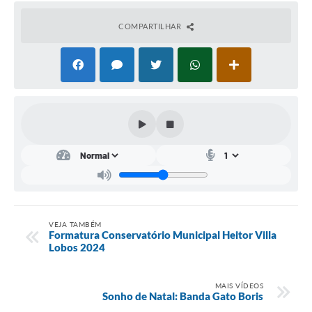
Conta de água (SAS)
COMPARTILHAR
Cultura
PNAB 2026 - Ciclo 2
Revistas
Intranet
Plano Diretor e Mobilidade Urbana
3º Jornada Empreendedora BQ
Festival Gastronômico
VEJA TAMBÉM
Formatura Conservatório Municipal Heitor Villa
Emprega Barbacena
Lobos 2024
Plano Municipal de Saneamento Básico
MAIS VÍDEOS
Regularização de bairros
Sonho de Natal: Banda Gato Boris