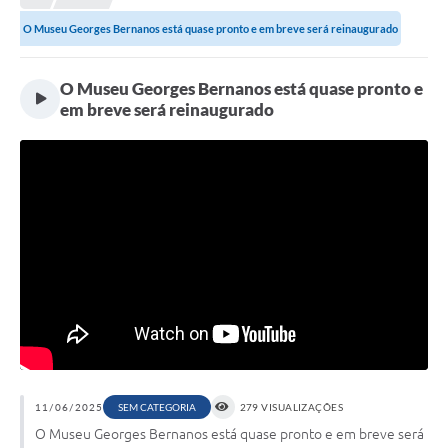
Meio Ambiente
O Museu Georges Bernanos está quase pronto e em breve será reinaugurado
EDOB
Ouvidoria
O Museu Georges Bernanos está quase pronto e
em breve será reinaugurado
Transparência
Serviços
Visite Barbacena
Divulgação de Vagas SEDUC
Servidor
PPP
PPA - PLANO PLURIANUAL 2026/2029
PCA (Planos de Contratações Anuais)
11/06/2025
SEM CATEGORIA
279 VISUALIZAÇÕES
O Museu Georges Bernanos está quase pronto e em breve será
E-SUS