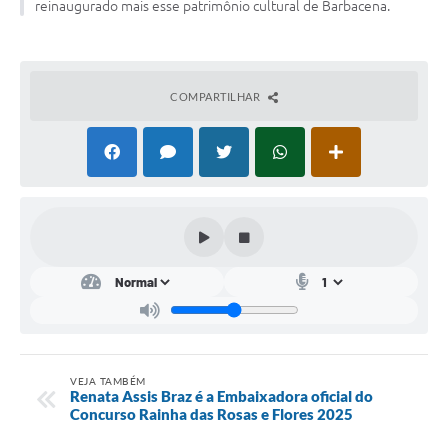
reinaugurado mais esse patrimônio cultural de Barbacena.
Conta de água (SAS)
Cultura
COMPARTILHAR
PNAB 2026 - Ciclo 2
Revistas
Intranet
Plano Diretor e Mobilidade Urbana
3º Jornada Empreendedora BQ
Festival Gastronômico
Emprega Barbacena
Plano Municipal de Saneamento Básico
VEJA TAMBÉM
Renata Assis Braz é a Embaixadora oficial do
Concurso Rainha das Rosas e Flores 2025
Regularização de bairros