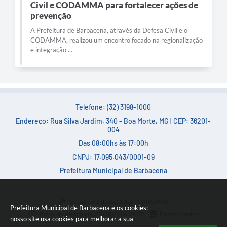
Civil e CODAMMA para fortalecer ações de
prevenção
A Prefeitura de Barbacena, através da Defesa Civil e o
CODAMMA, realizou um encontro focado na regionalização
e integração ...
Telefone: (32) 3198-1000
Endereço: Rua Silva Jardim, 340 - Boa Morte, MG | CEP: 36201-
004
Das 08:00hs às 17:00h
CNPJ: 17.095.043/0001-09
Prefeitura Municipal de Barbacena
Versão do Sistema:
3.5.3 - 19/06/2026
Prefeitura Municipal de Barbacena e os cookies:
Portal atualizado em:
07/08/2026 21:57
Dados Abertos
nosso site usa cookies para melhorar a sua