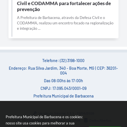
Civil e CODAMMA para fortalecer ações de
prevenção
A Prefeitura de Barbacena, através da Defesa Civil e o
CODAMMA, realizou um encontro focado na regionalização
e integração ...
Telefone: (32) 3198-1000
Endereço: Rua Silva Jardim, 340 - Boa Morte, MG | CEP: 36201-
004
Das 08:00hs às 17:00h
CNPJ: 17.095.043/0001-09
Prefeitura Municipal de Barbacena
Versão do Sistema:
3.5.3 - 19/06/2026
Prefeitura Municipal de Barbacena e os cookies:
Portal atualizado em:
07/08/2026 17:06
Dados Abertos
nosso site usa cookies para melhorar a sua