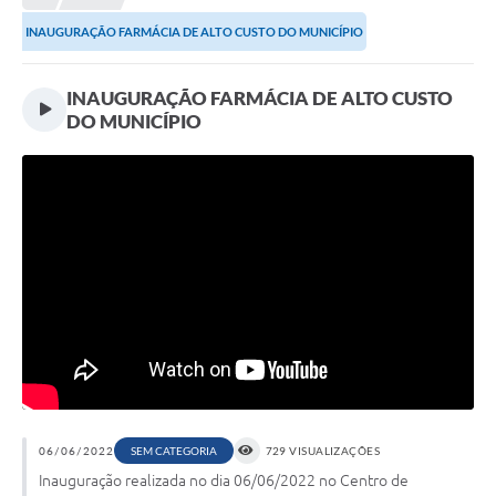
Meio Ambiente
INAUGURAÇÃO FARMÁCIA DE ALTO CUSTO DO MUNICÍPIO
EDOB
Ouvidoria
INAUGURAÇÃO FARMÁCIA DE ALTO CUSTO
DO MUNICÍPIO
Transparência
Serviços
Visite Barbacena
Divulgação de Vagas SEDUC
Servidor
PPP
PPA - PLANO PLURIANUAL 2026/2029
PCA (Planos de Contratações Anuais)
06/06/2022
SEM CATEGORIA
729 VISUALIZAÇÕES
Inauguração realizada no dia 06/06/2022 no Centro de
E-SUS