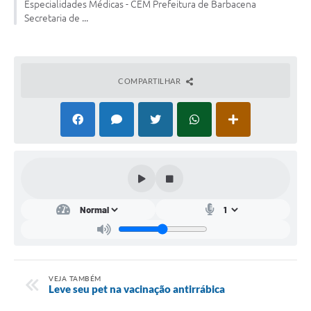
Especialidades Médicas - CEM Prefeitura de Barbacena
Secretaria de ...
Conta de água (SAS)
Cultura
PNAB 2026 - Ciclo 2
COMPARTILHAR
Revistas
Intranet
Plano Diretor e Mobilidade Urbana
3º Jornada Empreendedora BQ
Festival Gastronômico
Emprega Barbacena
Plano Municipal de Saneamento Básico
VEJA TAMBÉM
Leve seu pet na vacinação antirrábica
Regularização de bairros