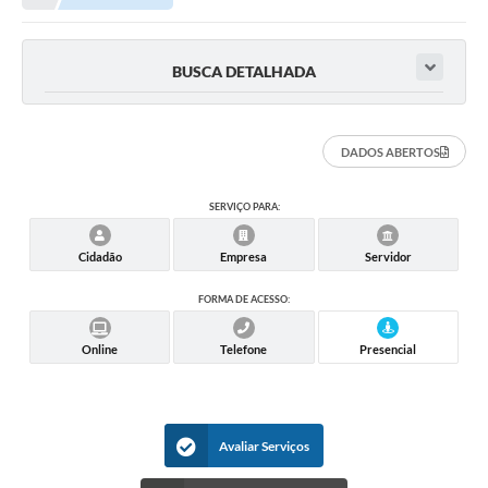
Meio Ambiente
EDOB
BUSCA DETALHADA
Ouvidoria
Transparência
DADOS ABERTOS
Serviços
SERVIÇO PARA:
Visite Barbacena
Cidadão
Empresa
Servidor
Divulgação de Vagas SEDUC
FORMA DE ACESSO:
Servidor
PPP
Online
Telefone
Presencial
PPA - PLANO PLURIANUAL 2026/2029
PCA (Planos de Contratações Anuais)
Avaliar Serviços
E-SUS