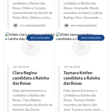
candidata a Rainha das
candidata a Rainha das
Conta de água (SAS)
Rosas, Débora Campos,
Rosas, Emanuelle Sfredo,
representante do distrito de
moradora do bairro Colônia
Cultura
Padre Brito. Débora conta ...
Rodrigo Silva. Emanuelle ...
561 VISUALIZAÇÕES
695 VISUALIZAÇÕES
PNAB 2026 - Ciclo 2
Revistas
SEM CATEGORIA
SEM CATEGORIA
Intranet
Plano Diretor e Mobilidade Urbana
3º Jornada Empreendedora BQ
12/10/2022
12/10/2022
Clara Regina
Taynara Ketlen
Festival Gastronômico
candidata a Rainha
candidata a Rainha
das Rosas
das Rosas
Emprega Barbacena
Hoje apresentaremos a
Hoje apresentaremos a
Plano Municipal de Saneamento Básico
candidata a Rainha das
candidata a Rainha das
Rosas, Clara Regina,
Rosas, Taynara Ketlen ,
Regularização de bairros
representante do distrito de
moradora do bairro São
Senhora das Dores.
José. Taynara conta neste ...