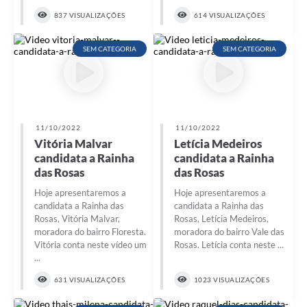
Carta de Serviços
837 VISUALIZAÇÕES
614 VISUALIZAÇÕES
Arquivos para Download
SEM CATEGORIA
SEM CATEGORIA
Legislação
Telefones Úteis
Transparência
11/10/2022
11/10/2022
SIC
Vitória Malvar
Letícia Medeiros
candidata a Rainha
candidata a Rainha
das Rosas
das Rosas
Hoje apresentaremos a
Hoje apresentaremos a
candidata a Rainha das
candidata a Rainha das
Rosas, Vitória Malvar,
Rosas, Letícia Medeiros,
moradora do bairro Floresta.
moradora do bairro Vale das
Vitória conta neste vídeo um
Rosas. Letícia conta neste ...
...
631 VISUALIZAÇÕES
1023 VISUALIZAÇÕES