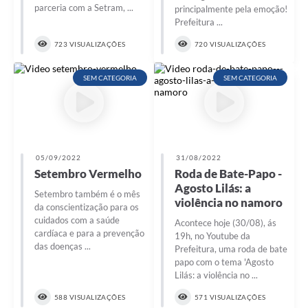
parceria com a Setram, ...
principalmente pela emoção!
Prefeitura ...
723 VISUALIZAÇÕES
720 VISUALIZAÇÕES
SEM CATEGORIA
SEM CATEGORIA
05/09/2022
31/08/2022
Setembro Vermelho
Roda de Bate-Papo -
Agosto Lilás: a
Setembro também é o mês
violência no namoro
da conscientização para os
cuidados com a saúde
Acontece hoje (30/08), ás
cardíaca e para a prevenção
19h, no Youtube da
das doenças ...
Prefeitura, uma roda de bate
papo com o tema 'Agosto
Lilás: a violência no ...
588 VISUALIZAÇÕES
571 VISUALIZAÇÕES