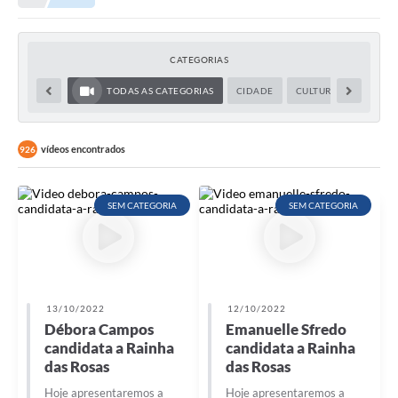
Meio Ambiente
EDOB
CATEGORIAS
Ouvidoria
TODAS AS CATEGORIAS
CIDADE
CULTURA
EDUCA
Transparência
Serviços
vídeos encontrados
926
Visite Barbacena
SEM CATEGORIA
SEM CATEGORIA
Divulgação de Vagas SEDUC
Servidor
PPP
13/10/2022
12/10/2022
PPA - PLANO PLURIANUAL 2026/2029
Débora Campos
Emanuelle Sfredo
candidata a Rainha
candidata a Rainha
PCA (Planos de Contratações Anuais)
das Rosas
das Rosas
E-SUS
Hoje apresentaremos a
Hoje apresentaremos a