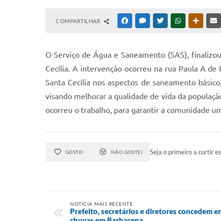
COMPARTILHAR
FACEBOOK
MESSENGER
TWITTER
WHATSAPP
OUTRAS
O Serviço de Água e Saneamento (SAS), finalizo
Cecília. A intervenção ocorreu na rua Paula A de
Santa Cecília nos aspectos de saneamento básic
visando melhorar a qualidade de vida da populaç
ocorreu o trabalho, para garantir a comunidade um
Seja o primeiro a curtir es
GOSTEI
NÃO GOSTEI
NOTÍCIA MAIS RECENTE
Prefeito, secretários e diretores concedem en
chuvas em Barbacena