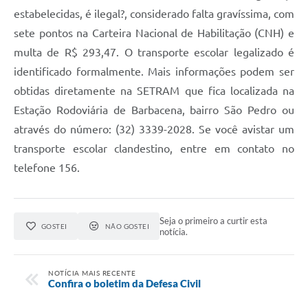
Carta de Serviços
estabelecidas, é ilegal?, considerado falta gravíssima, com
Arquivos para Download
sete pontos na Carteira Nacional de Habilitação (CNH) e
multa de R$ 293,47. O transporte escolar legalizado é
Legislação
identificado formalmente. Mais informações podem ser
Telefones Úteis
obtidas diretamente na SETRAM que fica localizada na
Estação Rodoviária de Barbacena, bairro São Pedro ou
Transparência
através do número: (32) 3339-2028. Se você avistar um
SIC
transporte escolar clandestino, entre em contato no
telefone 156.
Seja o primeiro a curtir esta
GOSTEI
NÃO GOSTEI
notícia.
NOTÍCIA MAIS RECENTE
Confira o boletim da Defesa Civil