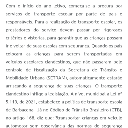
Com o início do ano letivo, começa-se a procura por
Conta de água (SAS)
serviços de transporte escolar por parte de pais e
Cultura
responsáveis. Para a realização do transporte escolar, os
prestadores do serviço devem passar por rigorosos
PNAB 2026 - Ciclo 2
critérios e vistorias, para garantir que as crianças possam
Revistas
ir e voltar de suas escolas com segurança. Quando os pais
Intranet
colocam as crianças para serem transportadas em
veículos escolares clandestinos, que não passaram pelo
Plano Diretor e Mobilidade Urbana
controle de fiscalização da Secretaria de Trânsito e
3º Jornada Empreendedora BQ
Mobilidade Urbana (SETRAM), automaticamente estarão
arriscando a segurança de suas crianças. O transporte
Festival Gastronômico
clandestino inflige a legislação. A nível municipal a Lei nº
Emprega Barbacena
5.119, de 2021, estabelece a política de transporte escola
Plano Municipal de Saneamento Básico
de Barbacena. Já no Código de Trânsito Brasileiro (CTB),
no artigo 168, diz que: ?transportar crianças em veículo
Regularização de bairros
automotor sem observância das normas de segurança