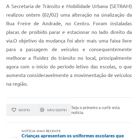
A Secretaria de Trânsito e Mobilidade Urbana (SETRAM)
Conta de água (SAS)
realizou ontem (02/02) uma alteração na sinalização da
Cultura
Rua Freire de Andrade, no Centro. Foram instaladas
placas de proibido parar e estacionar no lado direito da
PNAB 2026 - Ciclo 2
via.O objetivo da mudança foi abrir mais uma faixa livre
Revistas
para a passagem de veículos e consequentemente
Intranet
melhorar a fluidez do trânsito no local, principalmente
agora com o início do período letivo das escolas, o que
Plano Diretor e Mobilidade Urbana
aumenta consideravelmente a movimentação de veículos
3º Jornada Empreendedora BQ
na região.
Festival Gastronômico
Emprega Barbacena
Seja o primeiro a curtir esta
GOSTEI
NÃO GOSTEI
notícia.
Plano Municipal de Saneamento Básico
Regularização de bairros
NOTÍCIA MAIS RECENTE
Crianças apresentam os uniformes escolares que