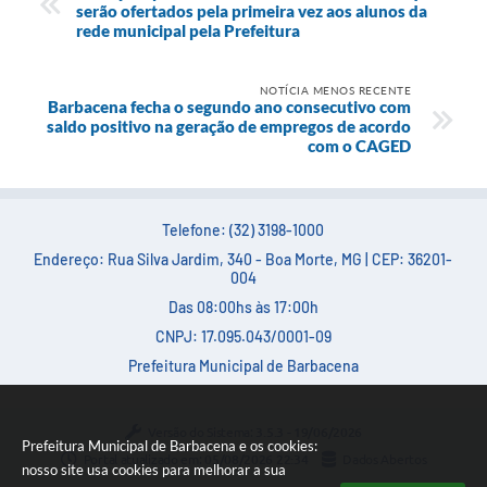
Carta de Serviços
serão ofertados pela primeira vez aos alunos da
rede municipal pela Prefeitura
Arquivos para Download
NOTÍCIA MENOS RECENTE
Legislação
Barbacena fecha o segundo ano consecutivo com
saldo positivo na geração de empregos de acordo
Telefones Úteis
com o CAGED
Transparência
SIC
Telefone: (32) 3198-1000
Endereço: Rua Silva Jardim, 340 - Boa Morte, MG | CEP: 36201-
004
Das 08:00hs às 17:00h
CNPJ: 17.095.043/0001-09
Prefeitura Municipal de Barbacena
Versão do Sistema:
3.5.3 - 19/06/2026
Prefeitura Municipal de Barbacena e os cookies:
Portal atualizado em:
05/08/2026 22:34
Dados Abertos
nosso site usa cookies para melhorar a sua