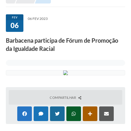
Meio Ambiente
EDOB
FEV
06 FEV 2023
06
Ouvidoria
Transparência
Barbacena participa de Fórum de Promoção
Serviços
da Igualdade Racial
Visite Barbacena
Divulgação de Vagas SEDUC
Servidor
PPP
COMPARTILHAR
PPA - PLANO PLURIANUAL 2026/2029
PCA (Planos de Contratações Anuais)
E-SUS