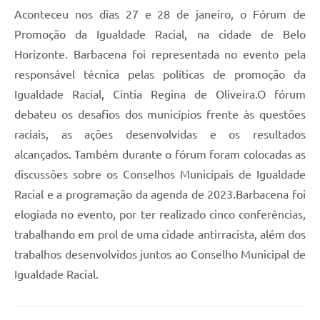
Aconteceu nos dias 27 e 28 de janeiro, o Fórum de
Conta de água (SAS)
Promoção da Igualdade Racial, na cidade de Belo
Cultura
Horizonte. Barbacena foi representada no evento pela
responsável técnica pelas políticas de promoção da
PNAB 2026 - Ciclo 2
Igualdade Racial, Cintia Regina de Oliveira.O fórum
Revistas
debateu os desafios dos municípios frente às questões
Intranet
raciais, as ações desenvolvidas e os resultados
alcançados. Também durante o fórum foram colocadas as
Plano Diretor e Mobilidade Urbana
discussões sobre os Conselhos Municipais de Igualdade
3º Jornada Empreendedora BQ
Racial e a programação da agenda de 2023.Barbacena foi
elogiada no evento, por ter realizado cinco conferências,
Festival Gastronômico
trabalhando em prol de uma cidade antirracista, além dos
Emprega Barbacena
trabalhos desenvolvidos juntos ao Conselho Municipal de
Plano Municipal de Saneamento Básico
Igualdade Racial.
Regularização de bairros