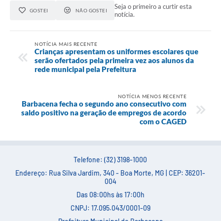
Carta de Serviços
Seja o primeiro a curtir esta
GOSTEI
NÃO GOSTEI
notícia.
Arquivos para Download
Legislação
NOTÍCIA MAIS RECENTE
Crianças apresentam os uniformes escolares que
serão ofertados pela primeira vez aos alunos da
Telefones Úteis
rede municipal pela Prefeitura
Transparência
NOTÍCIA MENOS RECENTE
SIC
Barbacena fecha o segundo ano consecutivo com
saldo positivo na geração de empregos de acordo
com o CAGED
Telefone: (32) 3198-1000
Endereço: Rua Silva Jardim, 340 - Boa Morte, MG | CEP: 36201-
004
Das 08:00hs às 17:00h
CNPJ: 17.095.043/0001-09