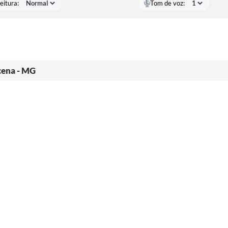
eitura:
Tom de voz:
acena - MG