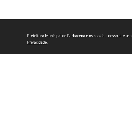
Prefeitura Municipal de Barbacena e os cookies: nosso site u
Privacidade
.
NEWSLETTER
CADA
Cadastre-se e receba informativos da Prefeitura
Localização
CNP
Rua Silva Jardim, 340 - Boa Morte, MG
17.095.043/
CEP: 36201-004