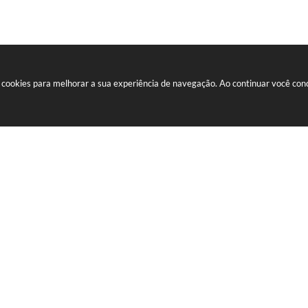
sa cookies para melhorar a sua experiência de navegação. Ao continuar você co
STRAR
J
Fale
0001-09
(32)