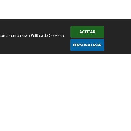
ACEITAR
ncorda com a nossa
Política de Cookies
e
PERSONALIZAR
 Conosco
Atendimento
 3198-1000
Das 08:00hs às 17:00h