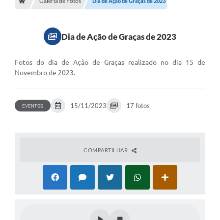
Galeria de Fotos
Meio Ambiente
Dia de Ação de Graças de 2023
EDOB
Dia de Ação de Graças de 2023
Ouvidoria
Transparência
Fotos do dia de Ação de Graças realizado no dia 15 de
Novembro de 2023.
Serviços
Visite Barbacena
15/11/2023
17 fotos
EVENTOS
Divulgação de Vagas SEDUC
Servidor
COMPARTILHAR
PPP
PPA - PLANO PLURIANUAL 2026/2029
PCA (Planos de Contratações Anuais)
E-SUS