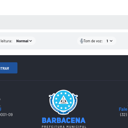
AS MÍDIAS
leitura:
Tom de voz:
STRAR
J
Fale
0001-09
(32)