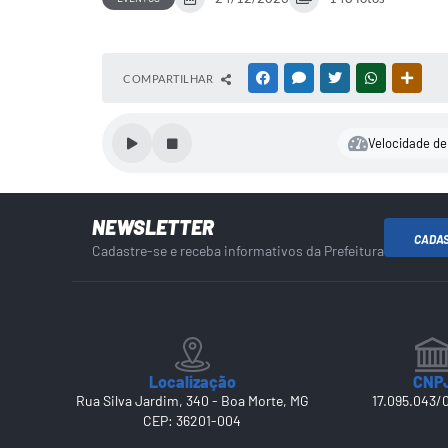
COMPARTILHAR
FACEBOOK
MESSENGER
TWITTER
WHATSAPP
OUTR
Velocidade de 
NEWSLETTER
CADA
Cadastre-se e receba informativos da Prefeitura
Localização
CNP
Rua Silva Jardim, 340 - Boa Morte, MG
17.095.043/
CEP: 36201-004