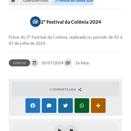
Galeria de Fotos
Meio Ambiente
2º Festival da Colônia 2024
EDOB
2º Festival da Colônia 2024
Ouvidoria
Transparência
Fotos do 2º Festival da Colônia, realizada no período de 05 à
07 de julho de 2024.
Serviços
Visite Barbacena
05/07/2024
16 fotos
EVENTOS
Divulgação de Vagas SEDUC
Servidor
COMPARTILHAR
PPP
PPA - PLANO PLURIANUAL 2026/2029
PCA (Planos de Contratações Anuais)
E-SUS