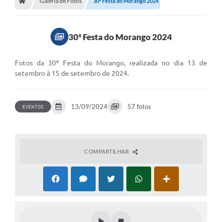
Galeria de Fotos
Meio Ambiente
30ª Festa do Morango 2024
EDOB
30ª Festa do Morango 2024
Ouvidoria
Transparência
Fotos da 30ª Festa do Morango, realizada no dia 13 de
setembro à 15 de setembro de 2024.
Serviços
Visite Barbacena
13/09/2024
57 fotos
EVENTOS
Divulgação de Vagas SEDUC
Servidor
COMPARTILHAR
PPP
PPA - PLANO PLURIANUAL 2026/2029
PCA (Planos de Contratações Anuais)
E-SUS