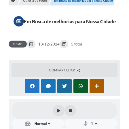
Galeria de Fotos
Meio Ambiente
Em Busca de melhorias para Nossa Cidade
EDOB
Em Busca de melhorias para Nossa Cidade
Ouvidoria
Transparência
13/12/2024
5 fotos
CIDADE
Serviços
Visite Barbacena
Divulgação de Vagas SEDUC
COMPARTILHAR
Servidor
PPP
PPA - PLANO PLURIANUAL 2026/2029
PCA (Planos de Contratações Anuais)
E-SUS