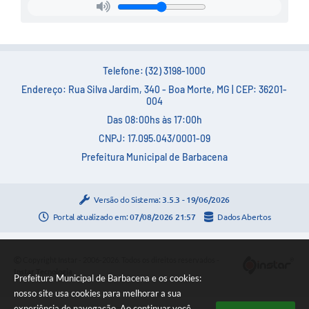
Conta de água (SAS)
Cultura
Telefone: (32) 3198-1000
PNAB 2026 - Ciclo 2
Endereço: Rua Silva Jardim, 340 - Boa Morte, MG | CEP: 36201-
Revistas
004
Das 08:00hs às 17:00h
Intranet
CNPJ: 17.095.043/0001-09
Plano Diretor e Mobilidade Urbana
Prefeitura Municipal de Barbacena
3º Jornada Empreendedora BQ
Versão do Sistema:
3.5.3 - 19/06/2026
Festival Gastronômico
Portal atualizado em:
07/08/2026 21:57
Dados Abertos
Emprega Barbacena
Plano Municipal de Saneamento Básico
Copyright Instar - 2006-2026. Todos os direitos reservados -
Instar Tecnologia
Prefeitura Municipal de Barbacena e os cookies:
Regularização de bairros
nosso site usa cookies para melhorar a sua
experiência de navegação. Ao continuar você