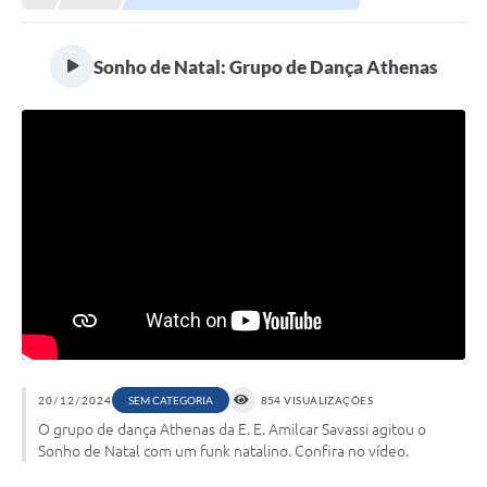
Meio Ambiente
EDOB
Sonho de Natal: Grupo de Dança Athenas
Ouvidoria
Transparência
Serviços
Visite Barbacena
Divulgação de Vagas SEDUC
Servidor
PPP
PPA - PLANO PLURIANUAL 2026/2029
20/12/2024
SEM CATEGORIA
854 VISUALIZAÇÕES
O grupo de dança Athenas da E. E. Amilcar Savassi agitou o
PCA (Planos de Contratações Anuais)
Sonho de Natal com um funk natalino. Confira no vídeo.
E-SUS