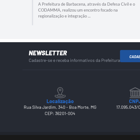
A Prefeitura de Barbacena, através da Defesa Civil e o
CODAMMA, realizou um encontro focado na
regionalização e integração ...
NEWSLETTER
CADA
Cadastre-se e receba informativos da Prefeitura
Localização
CNP
Rua Silva Jardim, 340 - Boa Morte, MG
17.095.043/
CEP: 36201-004