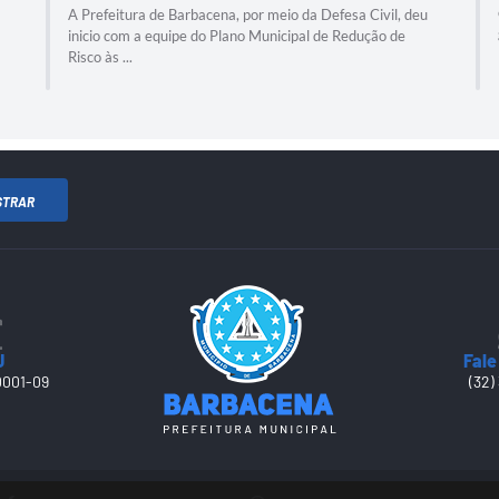
A Prefeitura de Barbacena, por meio da Defesa Civil, deu
inicio com a equipe do Plano Municipal de Redução de
Risco às ...
STRAR
J
Fale
0001-09
(32)