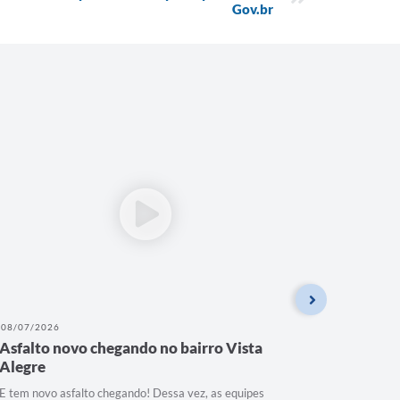
Gov.br
08/07/2026
07/07/202
Asfalto novo chegando no bairro Vista
MAIS V
Alegre
VIDA!
E tem novo asfalto chegando! Dessa vez, as equipes
MAIS VIS