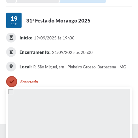
Meio Ambiente
EDOB
19
31ª Festa do Morango 2025
SET
Ouvidoria
Transparência
Início:
19/09/2025 às 19h00
Serviços
Encerramento:
21/09/2025 às 20h00
Visite Barbacena
Local:
R. São Miguel, s/n - Pinheiro Grosso, Barbacena - MG
Divulgação de Vagas SEDUC
Encerrado
Servidor
PPP
PPA - PLANO PLURIANUAL 2026/2029
PCA (Planos de Contratações Anuais)
E-SUS