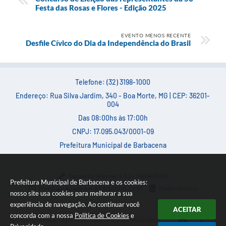
Festa das Rosas e Flores - Edição 2025
EVENTO MENOS RECENTE
Desfile Cívico do Dia da Independência do Brasil
Telefone: (32) 3198-1000
Endereço: Rua Silva Jardim, 340 - Boa Morte, MG | CEP: 36201-
004
Das 08:00hs às 17:00h
CNPJ: 17.095.043/0001-09
Prefeitura Municipal de Barbacena
Versão do Sistema:
3.5.3 - 19/06/2026
Prefeitura Municipal de Barbacena e os cookies:
Portal atualizado em:
07/08/2026 21:57
Dados Abertos
nosso site usa cookies para melhorar a sua
experiência de navegação. Ao continuar você
ACEITAR
concorda com a nossa
Política de Cookies
e
Copyright Instar - 2006-2026. Todos os direitos reservados -