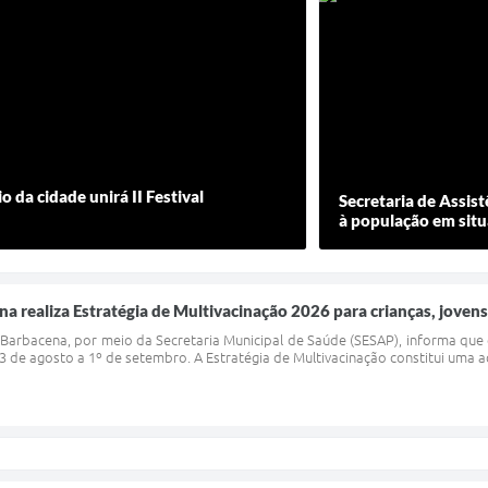
da cidade unirá II Festival
Secretaria de Assist
à população em situ
a realiza Estratégia de Multivacinação 2026 para crianças, jovens
e Barbacena, por meio da Secretaria Municipal de Saúde (SESAP), informa que
3 de agosto a 1º de setembro. A Estratégia de Multivacinação constitui uma 