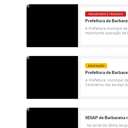
TRANSPORTE E TRÂNSITO
Prefeitura de Barbacen
A Prefeitura Municipal de
importante operação de fis
EDUCAÇÃO
Prefeitura de Barbace
A Prefeitura Municipal d
Cantineiros das escolas da
SESAP de Barbacena r
Na tarde da última terça