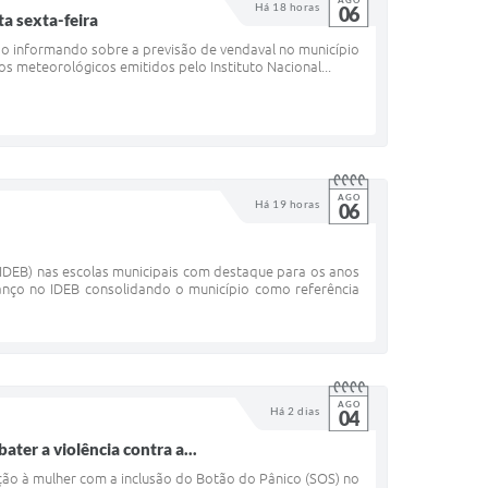
AGO
Há 18 horas
06
ta sexta-feira
ção informando sobre a previsão de vendaval no município
s meteorológicos emitidos pelo Instituto Nacional...
AGO
Há 19 horas
06
IDEB) nas escolas municipais com destaque para os anos
anço no IDEB consolidando o município como referência
AGO
Há 2 dias
04
ter a violência contra a...
ção à mulher com a inclusão do Botão do Pânico (SOS) no