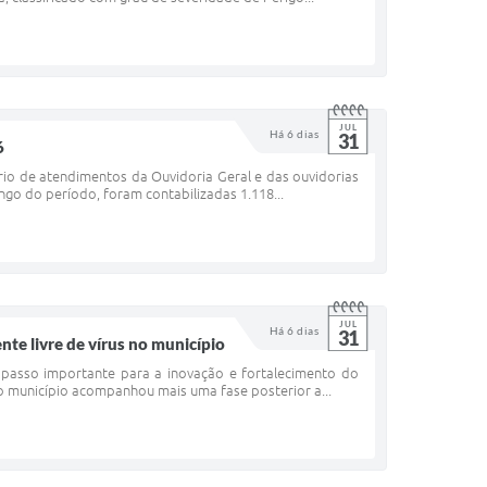
JUL
Há 6 dias
31
6
ório de atendimentos da Ouvidoria Geral e das ouvidorias
ngo do período, foram contabilizadas 1.118...
JUL
Há 6 dias
31
e livre de vírus no município
m passo importante para a inovação e fortalecimento do
o município acompanhou mais uma fase posterior a...