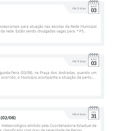
AGO
Há 3 dias
03
excepcionais para atuação nas escolas da Rede Municipal
a rede. Estão sendo divulgadas vagas para: * P5...
AGO
Há 3 dias
03
gunda-feira (03/08), na Praça dos Andradas, quando um
corrido, o Município acompanha a situação de perto,...
JUL
Há 6 dias
31
 (02/08)
iso meteorológico emitido pela Coordenadoria Estadual de
a, classificado com grau de severidade de Perigo...