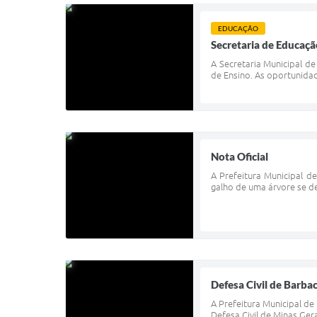
EDUCAÇÃO
Secretaria de Educaçã
A Secretaria Municipal d
de Ensino. As oportunidad
Nota Oficial
A Prefeitura Municipal d
galho de uma árvore se d
Defesa Civil de Barba
A Prefeitura Municipal de
Defesa Civil de Minas Gera