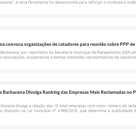
Barbacena". A nova ferramenta foi desenvolvida para reforçar o combate à violê
na convoca organizações de catadores para reunião sobre PPP de
e Barbacena, por intermédio da Secretaria Municipal de Planejamento (SEPLAN
r associações, cooperativas e demais entidades representativas de catadores 
Barbacena Divulga Ranking das Empresas Mais Reclamadas no Per
rbacena divulga a relação das 10 (dez) empresas com maior número de recla
 disposto na Lei Municipal nº 4.909/2018, que determina a publicidade