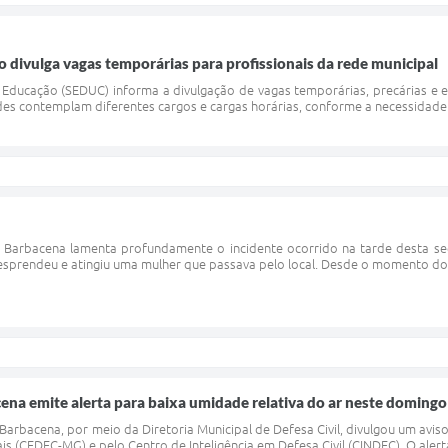
o divulga vagas temporárias para profissionais da rede municipal
e Educação (SEDUC) informa a divulgação de vagas temporárias, precárias e 
es contemplam diferentes cargos e cargas horárias, conforme a necessidade d
e Barbacena lamenta profundamente o incidente ocorrido na tarde desta se
esprendeu e atingiu uma mulher que passava pelo local. Desde o momento do o
cena emite alerta para baixa umidade relativa do ar neste domingo
 Barbacena, por meio da Diretoria Municipal de Defesa Civil, divulgou um av
is (CEDEC-MG) e pelo Centro de Inteligência em Defesa Civil (CINDEC). O alert