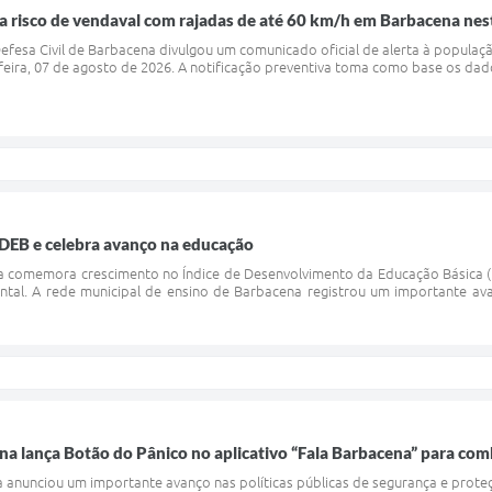
ara risco de vendaval com rajadas de até 60 km/h em Barbacena nes
Defesa Civil de Barbacena divulgou um comunicado oficial de alerta à popula
feira, 07 de agosto de 2026. A notificação preventiva toma como base os dado
IDEB e celebra avanço na educação
a comemora crescimento no Índice de Desenvolvimento da Educação Básica (
ntal. A rede municipal de ensino de Barbacena registrou um importante av
na lança Botão do Pânico no aplicativo “Fala Barbacena” para comba
a anunciou um importante avanço nas políticas públicas de segurança e prote