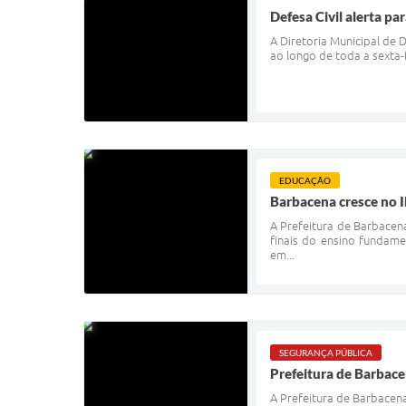
Defesa Civil alerta p
A Diretoria Municipal de 
ao longo de toda a sexta-
EDUCAÇÃO
Barbacena cresce no 
A Prefeitura de Barbacen
finais do ensino fundame
em...
SEGURANÇA PÚBLICA
Prefeitura de Barbace
A Prefeitura de Barbacen