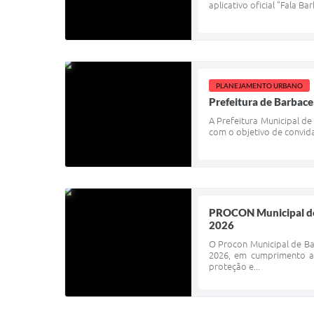
aplicativo oficial "Fala 
PLANEJAMENTO URBANO
Prefeitura de Barbace
A Prefeitura Municipal d
com o objetivo de convida
PROCON Municipal de 
2026
O Procon Municipal de Ba
2026, em cumprimento ao
proteção e...