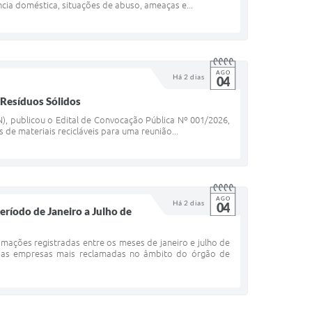
ncia doméstica, situações de abuso, ameaças e...
AGO
Há 2 dias
04
 Resíduos Sólidos
), publicou o Edital de Convocação Pública Nº 001/2026,
de materiais recicláveis para uma reunião...
AGO
Há 2 dias
04
íodo de Janeiro a Julho de
mações registradas entre os meses de janeiro e julho de
 das empresas mais reclamadas no âmbito do órgão de