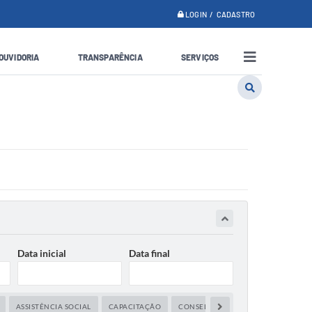
LOGIN / CADASTRO
OUVIDORIA
TRANSPARÊNCIA
SERVIÇOS
Data inicial
Data final
ASSISTÊNCIA SOCIAL
CAPACITAÇÃO
CONSELHO TUTELAR
CONSELHOS