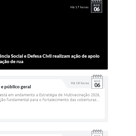
AGO
Há 17 horas
06
ência Social e Defesa Civil realizam ação de apoio
ação de rua
AGO
Há 18 horas
06
 e público geral
 está em andamento a Estratégia de Multivacinação 2026,
ação fundamental para o fortalecimento das coberturas...