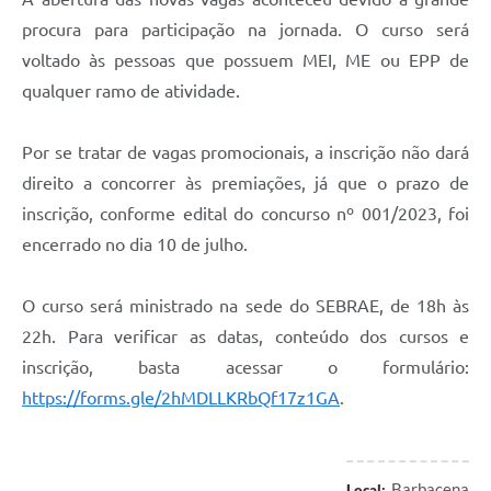
Carta de Serviços
procura para participação na jornada. O curso será
Arquivos para Download
voltado às pessoas que possuem MEI, ME ou EPP de
qualquer ramo de atividade.
Legislação
Telefones Úteis
Por se tratar de vagas promocionais, a inscrição não dará
Transparência
direito a concorrer às premiações, já que o prazo de
inscrição, conforme edital do concurso nº 001/2023, foi
SIC
encerrado no dia 10 de julho.
O curso será ministrado na sede do SEBRAE, de 18h às
22h. Para verificar as datas, conteúdo dos cursos e
inscrição, basta acessar o formulário:
https://forms.gle/2hMDLLKRbQf17z1GA
.
Barbacena
Local: