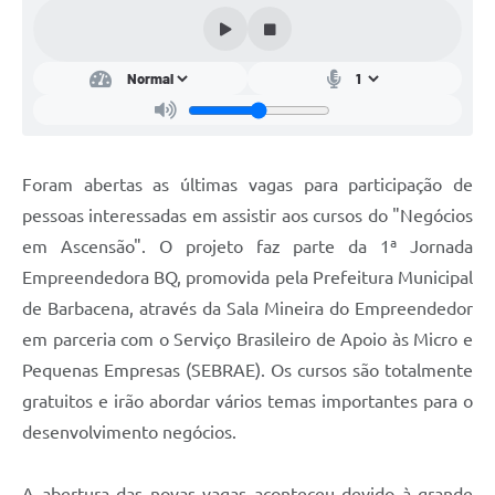
Conta de água (SAS)
Cultura
PNAB 2026 - Ciclo 2
Revistas
Foram abertas as últimas vagas para participação de
Intranet
pessoas interessadas em assistir aos cursos do "Negócios
Plano Diretor e Mobilidade Urbana
em Ascensão". O projeto faz parte da 1ª Jornada
Empreendedora BQ, promovida pela Prefeitura Municipal
3º Jornada Empreendedora BQ
de Barbacena, através da Sala Mineira do Empreendedor
Festival Gastronômico
em parceria com o Serviço Brasileiro de Apoio às Micro e
Pequenas Empresas (SEBRAE). Os cursos são totalmente
Emprega Barbacena
gratuitos e irão abordar vários temas importantes para o
Plano Municipal de Saneamento Básico
desenvolvimento negócios.
Regularização de bairros
A abertura das novas vagas aconteceu devido à grande