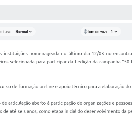
 MÍDIAS
RECEBA NOTÍCIAS
leitura:
Tom de voz:
s instituições homenageada no último dia 12/03 no encontro
ros selecionada para participar da I edição da campanha “50 
 curso de formação on-line e apoio técnico para a elaboração do
o de articulação aberto à participação de organizações e pesso
ças de até seis anos, como etapa inicial do desenvolvimento da