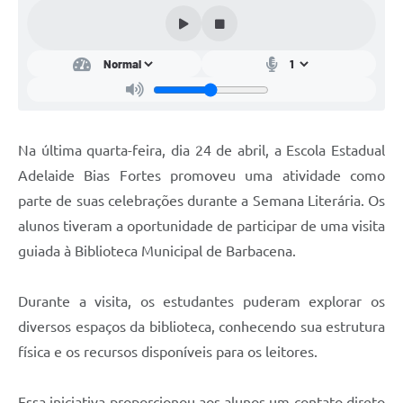
Conta de água (SAS)
Cultura
PNAB 2026 - Ciclo 2
Revistas
Na última quarta-feira, dia 24 de abril, a Escola Estadual
Intranet
Adelaide Bias Fortes promoveu uma atividade como
Plano Diretor e Mobilidade Urbana
parte de suas celebrações durante a Semana Literária. Os
alunos tiveram a oportunidade de participar de uma visita
3º Jornada Empreendedora BQ
guiada à Biblioteca Municipal de Barbacena.
Festival Gastronômico
Durante a visita, os estudantes puderam explorar os
Emprega Barbacena
diversos espaços da biblioteca, conhecendo sua estrutura
Plano Municipal de Saneamento Básico
física e os recursos disponíveis para os leitores.
Regularização de bairros
Essa iniciativa proporcionou aos alunos um contato direto