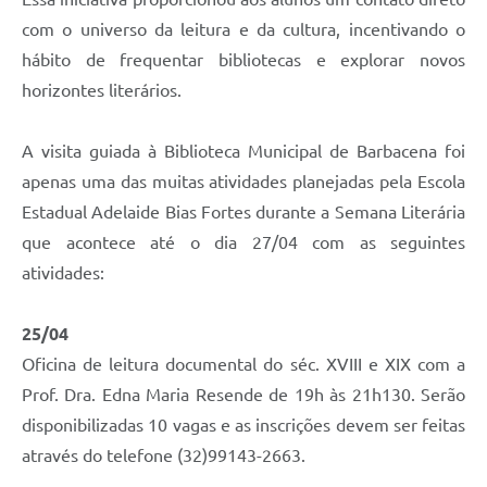
Carta de Serviços
com o universo da leitura e da cultura, incentivando o
Arquivos para Download
hábito de frequentar bibliotecas e explorar novos
horizontes literários.
Legislação
Telefones Úteis
A visita guiada à Biblioteca Municipal de Barbacena foi
Transparência
apenas uma das muitas atividades planejadas pela Escola
Estadual Adelaide Bias Fortes durante a Semana Literária
SIC
que acontece até o dia 27/04 com as seguintes
atividades:
25/04
Oficina de leitura documental do séc. XVIII e XIX com a
Prof. Dra. Edna Maria Resende de 19h às 21h130. Serão
disponibilizadas 10 vagas e as inscrições devem ser feitas
através do telefone (32)99143-2663.