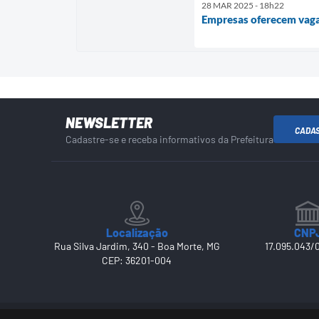
28 MAR 2025 - 18h22
Empresas oferecem vag
NEWSLETTER
CADA
Cadastre-se e receba informativos da Prefeitura
Localização
CNP
Rua Silva Jardim, 340 - Boa Morte, MG
17.095.043/
CEP: 36201-004