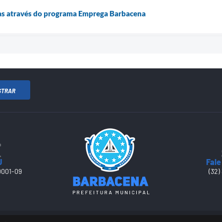
as através do programa Emprega Barbacena
STRAR
J
Fale
0001-09
(32)