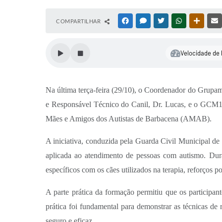
COMPARTILHAR
FACEBOOK
MESSENGER
TWITTER
WHATSAPP
OUTRAS
Velocidade de 
Na última terça-feira (29/10), o Coordenador do Grupa
e Responsável Técnico do Canil, Dr. Lucas, e o GCM1 
Mães e Amigos dos Autistas de Barbacena (AMAB).
A iniciativa, conduzida pela Guarda Civil Municipal d
aplicada ao atendimento de pessoas com autismo. Duran
específicos com os cães utilizados na terapia, reforços p
A parte prática da formação permitiu que os participa
prática foi fundamental para demonstrar as técnicas de
seguro e eficaz.