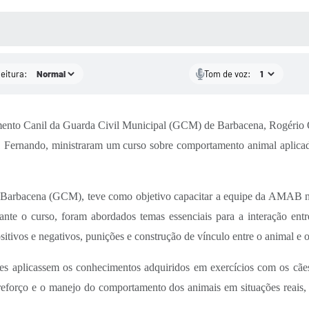
 MÍDIAS
RECEBA NOTÍCIAS
leitura:
Tom de voz:
mento Canil da Guarda Civil Municipal (GCM) de Barbacena, Rogério 
Fernando, ministraram um curso sobre comportamento animal aplicado 
e Barbacena (GCM), teve como objetivo capacitar a equipe da AMAB no
te o curso, foram abordados temas essenciais para a interação entre 
ositivos e negativos, punições e construção de vínculo entre o animal e o
ntes aplicassem os conhecimentos adquiridos em exercícios com os c
 reforço e o manejo do comportamento dos animais em situações reais,