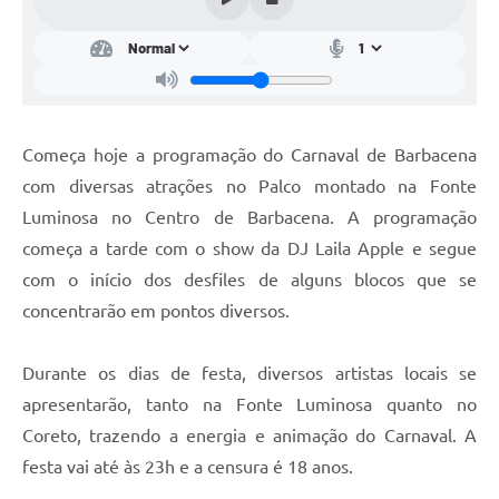
Conta de água (SAS)
Cultura
PNAB 2026 - Ciclo 2
Começa hoje a programação do Carnaval de Barbacena
Revistas
com diversas atrações no Palco montado na Fonte
Intranet
Luminosa no Centro de Barbacena. A programação
Plano Diretor e Mobilidade Urbana
começa a tarde com o show da DJ Laila Apple e segue
com o início dos desfiles de alguns blocos que se
3º Jornada Empreendedora BQ
concentrarão em pontos diversos.
Festival Gastronômico
Durante os dias de festa, diversos artistas locais se
Emprega Barbacena
apresentarão, tanto na Fonte Luminosa quanto no
Plano Municipal de Saneamento Básico
Coreto, trazendo a energia e animação do Carnaval. A
Regularização de bairros
festa vai até às 23h e a censura é 18 anos.