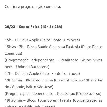
Carta de Serviços
Confira a programação completa:
Arquivos para Download
Legislação
28/02 – Sexta-Feira (15h às 23h)
Telefones Úteis
Transparência
15h – DJ Laila Apple (Palco Fonte Luminosa)
15h às 17h – Bloco Saúde é a nossa Fantasia (Palco Fonte
SIC
Luminosa)
(Programação Independente – Realização Grupo Viver
bem – Unimed Barbacena)
17h – DJ Laila Apple (Palco Fonte Luminosa)
19h30min – Bloco do Pijama (Concentração às 19h no Bar
do Zé Bode, bairro São José)
(Programação Independente – Realização Rádio Sucesso)
19h30min – Bloco Tocando em Frente (Concentração às
19h no Randolfo Pub, Centro)