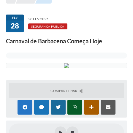
Meio Ambiente
EDOB
FEV
28 FEV 2025
28
Ouvidoria
SEGURANÇA PÚBLICA
Transparência
Carnaval de Barbacena Começa Hoje
Serviços
Visite Barbacena
Divulgação de Vagas SEDUC
Servidor
COMPARTILHAR
PPP
PPA - PLANO PLURIANUAL 2026/2029
PCA (Planos de Contratações Anuais)
E-SUS