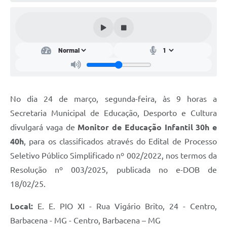
Conta de água (SAS)
Cultura
PNAB 2026 - Ciclo 2
Revistas
Intranet
No dia 24 de março, segunda-feira, às 9 horas a
Plano Diretor e Mobilidade Urbana
Secretaria Municipal de Educação, Desporto e Cultura
divulgará vaga de
Monitor de Educação Infantil 30h e
3º Jornada Empreendedora BQ
40h
, para os classificados através do Edital de Processo
Festival Gastronômico
Seletivo Público Simplificado nº 002/2022, nos termos da
Resolução nº 003/2025, publicada no e-DOB de
Emprega Barbacena
18/02/25.
Plano Municipal de Saneamento Básico
Local:
E. E. PIO XI -
Rua Vigário Brito, 24 - Centro,
Regularização de bairros
Barbacena - MG - Centro, Barbacena – MG