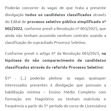
Carta de Serviços
Poderão concorrer às vagas de que trata a presente
Arquivos para Download
divulgação
todos os candidatos classificados
através
Legislação
do Edital de
processo seletivo público simplificado nº
002/2022
, conforme prevê a Resolução nº 003/2025, que
Telefones Úteis
ainda não tenham assumido nenhum contrato usando a
Transparência
classificação do supracitado Processo Seletivo.
SIC
Conforme prevê o artigo 6º da Resolução 003/2025,
na
hipótese do não comparecimento de candidatos
classificados através do referido Processo Seletivo:
§1º - (...) poderão pleitear as vagas quaisquer
interessados presentes à divulgação que possuam a
habilitação mínima – Ensino Médio Completo com
formação em Magistério ou tenham matrícula e
frequência a partir do 5º período do curso de Licenciatura