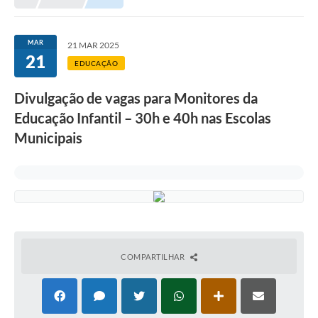
Meio Ambiente
EDOB
MAR
21 MAR 2025
21
Ouvidoria
EDUCAÇÃO
Transparência
Divulgação de vagas para Monitores da
Serviços
Educação Infantil – 30h e 40h nas Escolas
Municipais
Visite Barbacena
Divulgação de Vagas SEDUC
Servidor
PPP
PPA - PLANO PLURIANUAL 2026/2029
COMPARTILHAR
PCA (Planos de Contratações Anuais)
E-SUS