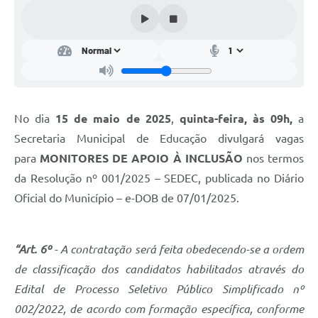
Conta de água (SAS)
Cultura
PNAB 2026 - Ciclo 2
Revistas
No dia
15 de maio de 2025
,
quinta-feira, às 09h,
a
Intranet
Secretaria Municipal de Educação divulgará vagas
Plano Diretor e Mobilidade Urbana
para
MONITORES DE APOIO À INCLUSÃO
nos termos
da Resolução nº 001/2025 – SEDEC, publicada no Diário
3º Jornada Empreendedora BQ
Oficial do Município – e-DOB de 07/01/2025.
Festival Gastronômico
Emprega Barbacena
“Art. 6º
- A contratação será feita obedecendo-se a ordem
Plano Municipal de Saneamento Básico
de classificação dos candidatos habilitados através do
Edital de Processo Seletivo Público Simplificado nº
Regularização de bairros
002/2022, de acordo com formação específica, conforme