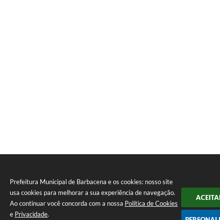
Prefeitura Municipal de Barbacena e os cookies: nosso site
usa cookies para melhorar a sua experiência de navegação.
ACEITA
Ao continuar você concorda com a nossa
Política de Cookies
e
Privacidade
.
PERSONAL