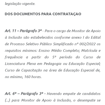
Carta de Serviços
legislação vigente.
Arquivos para Download
DOS DOCUMENTOS PARA CONTRATAÇAO
Legislação
Telefones Úteis
Art. 11 – Parágrafo 3º
- Para o cargo de Monitor de Apoio
à Inclusão são estabelecidos conforme anexo I do Edital
Transparência
de Processo Seletivo Público Simplificado nº 002/2022 os
SIC
requisitos mínimos: Ensino Médio Completo; Matrícula e
frequência a partir do 5º período do Curso de
Licenciatura Plena em Pedagogia ou Educação Especial;
Curso de Capacitação na área de Educação Especial de,
no mínimo, 160 horas.
Art. 6º – Parágrafo 3º -
Havendo empate de candidatos
(...) para Monitor de Apoio à Inclusão, o desempate se