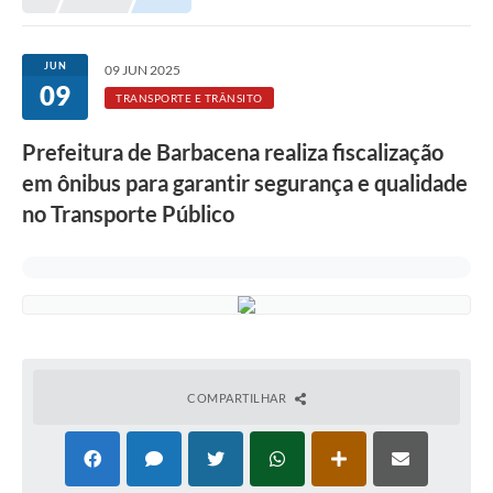
Meio Ambiente
EDOB
JUN
09 JUN 2025
09
Ouvidoria
TRANSPORTE E TRÂNSITO
Transparência
Prefeitura de Barbacena realiza fiscalização
Serviços
em ônibus para garantir segurança e qualidade
no Transporte Público
Visite Barbacena
Divulgação de Vagas SEDUC
Servidor
PPP
PPA - PLANO PLURIANUAL 2026/2029
COMPARTILHAR
PCA (Planos de Contratações Anuais)
E-SUS