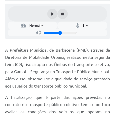
Conta de água (SAS)
Cultura
PNAB 2026 - Ciclo 2
Revistas
Intranet
A Prefeitura Municipal de Barbacena (PMB), através da
Plano Diretor e Mobilidade Urbana
Diretoria de Mobilidade Urbana, realizou nesta segunda
feira (09), fiscalização nos Ônibus do transporte coletivo,
3º Jornada Empreendedora BQ
para Garantir Segurança no Transporte Público Municipal.
Festival Gastronômico
Além disso, observou-se a qualidade do serviço prestado
aos usuários do transporte público municipal.
Emprega Barbacena
Plano Municipal de Saneamento Básico
A fiscalização, que é parte das ações previstas no
contrato do transporte público coletivo, tem como foco
Regularização de bairros
avaliar as condições dos veículos que operam no