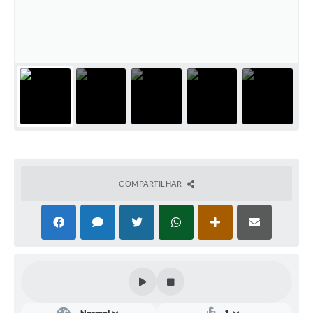
Conta de água (SAS)
Cultura
PNAB 2026 - Ciclo 2
Revistas
Intranet
Plano Diretor e Mobilidade Urbana
3º Jornada Empreendedora BQ
COMPARTILHAR
Festival Gastronômico
Emprega Barbacena
Plano Municipal de Saneamento Básico
Regularização de bairros