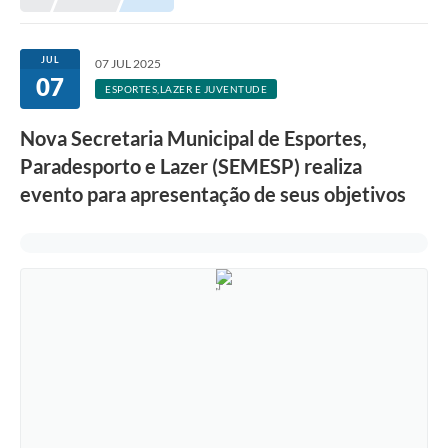
Meio Ambiente
EDOB
JUL
07 JUL 2025
07
Ouvidoria
ESPORTES,LAZER E JUVENTUDE
Transparência
Nova Secretaria Municipal de Esportes,
Serviços
Paradesporto e Lazer (SEMESP) realiza
evento para apresentação de seus objetivos
Visite Barbacena
Divulgação de Vagas SEDUC
Servidor
PPP
PPA - PLANO PLURIANUAL 2026/2029
PCA (Planos de Contratações Anuais)
E-SUS