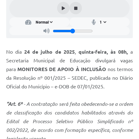
Conta de água (SAS)
Cultura
PNAB 2026 - Ciclo 2
Revistas
No dia
24 de julho de 2025
,
quinta-feira, às 08h,
a
Intranet
Secretaria Municipal de Educação divulgará vagas
Plano Diretor e Mobilidade Urbana
para
MONITORES DE APOIO À INCLUSÃO
nos termos
da Resolução nº 001/2025 – SEDEC, publicada no Diário
3º Jornada Empreendedora BQ
Oficial do Município – e-DOB de 07/01/2025.
Festival Gastronômico
“Art. 6º
- A contratação será feita obedecendo-se a ordem
Emprega Barbacena
de classificação dos candidatos habilitados através do
Plano Municipal de Saneamento Básico
Edital de Processo Seletivo Público Simplificado nº
Regularização de bairros
002/2022, de acordo com formação específica, conforme
legislação vigente.