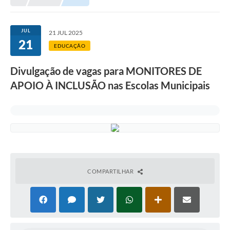
Meio Ambiente
EDOB
JUL
21 JUL 2025
21
Ouvidoria
EDUCAÇÃO
Transparência
Divulgação de vagas para MONITORES DE
Serviços
APOIO À INCLUSÃO nas Escolas Municipais
Visite Barbacena
Divulgação de Vagas SEDUC
Servidor
PPP
COMPARTILHAR
PPA - PLANO PLURIANUAL 2026/2029
PCA (Planos de Contratações Anuais)
E-SUS