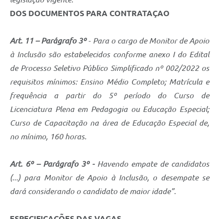
Carta de Serviços
DOS DOCUMENTOS PARA CONTRATAÇAO
Arquivos para Download
Art. 11 – Parágrafo 3º
- Para o cargo de Monitor de Apoio
Legislação
à Inclusão são estabelecidos conforme anexo I do Edital
Telefones Úteis
de Processo Seletivo Público Simplificado nº 002/2022 os
Transparência
requisitos mínimos: Ensino Médio Completo; Matrícula e
frequência a partir do 5º período do Curso de
SIC
Licenciatura Plena em Pedagogia ou Educação Especial;
Curso de Capacitação na área de Educação Especial de,
no mínimo, 160 horas.
Art. 6º – Parágrafo 3º -
Havendo empate de candidatos
(...) para Monitor de Apoio à Inclusão, o desempate se
dará considerando o candidato de maior idade”.
ESPECIFICAÇÕES DAS VAGAS